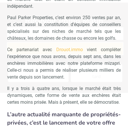
indépendant.
Paul Parker Properties, c’est environ 250 ventes par an,
Recevoir Immo Matin
Abonnez-v
et c’est aussi la constitution d’équipes de conseillers
spécialisés sur des niches de marché tels que les
châteaux, les domaines de chasse ou encore les golfs.
Valider
Ce partenariat avec
Drouot.immo
vient compléter
l’expérience que nous avons, depuis sept ans, dans les
enchères immobilières avec notre plateforme mizapri.
Non merci, je reçois déjà
Je déciderai plus
Celle-ci nous a permis de réaliser plusieurs milliers de
!
tard
vente depuis son lancement.
Il y a trois à quatre ans, lorsque le marché était très
dynamiques, cette forme de vente aux enchères était
certes moins prisée. Mais à présent, elle se démocratise.
L’autre actualité marquante de propriétés-
privées, c’est le lancement de votre offre