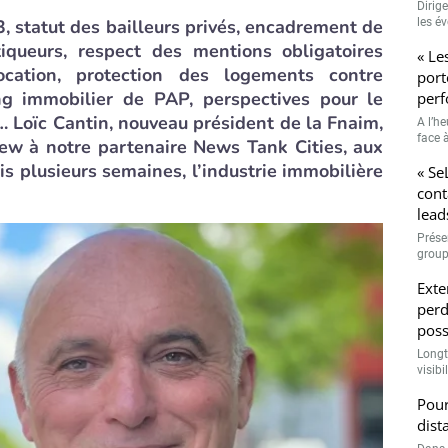
Dirig
3, statut des bailleurs privés, encadrement de
les é
iqueurs, respect des mentions obligatoires
« Le
cation, protection des logements contre
port
hing immobilier de PAP, perspectives pour le
perf
 Loïc Cantin, nouveau président de la Fnaim,
A l’h
face à
iew à notre partenaire News Tank Cities, aux
s plusieurs semaines, l’industrie immobilière
« Se
cont
lead
Prése
group
Exte
perd
poss
Longt
visibi
Pour
dist