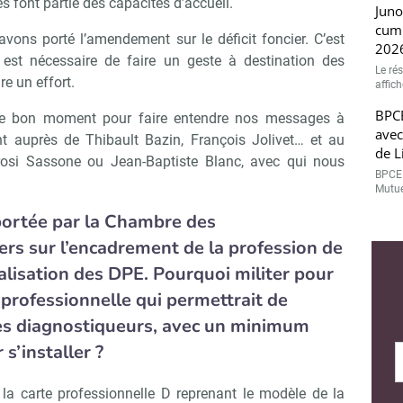
s font partie des capacités d’accueil.
Juno
cumu
vons porté l’amendement sur le déficit foncier. C’est
202
est nécessaire de faire un geste à destination des
Le ré
re un effort.
affic
BPCE
t le bon moment pour faire entendre nos messages à
avec
t auprès de Thibault Bazin, François Jolivet… et au
de L
osi Sassone ou Jean-Baptiste Blanc, avec qui nous
BPCE 
Mutue
portée par la Chambre des
rs sur l’encadrement de la profession de
alisation des DPE. Pourquoi militer pour
 professionnelle qui permettrait de
es diagnostiqueurs, avec un minimum
s’installer ?
a carte professionnelle D reprenant le modèle de la