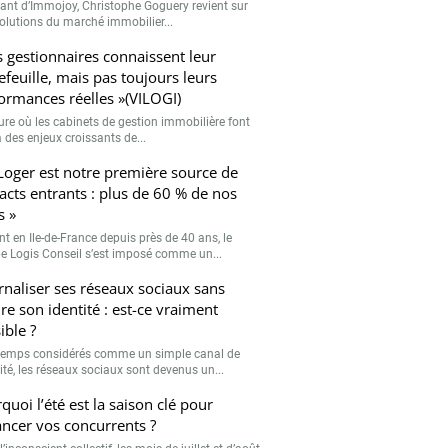
eant d’Immojoy, Christophe Goguery revient sur
volutions du marché immobilier...
s gestionnaires connaissent leur
efeuille, mais pas toujours leurs
ormances réelles »(VILOGI)
eure où les cabinets de gestion immobilière font
 des enjeux croissants de...
Loger est notre première source de
acts entrants : plus de 60 % de nos
s »
nt en Ile-de-France depuis près de 40 ans, le
e Logis Conseil s’est imposé comme un...
rnaliser ses réseaux sociaux sans
re son identité : est-ce vraiment
ible ?
emps considérés comme un simple canal de
lité, les réseaux sociaux sont devenus un...
quoi l’été est la saison clé pour
ancer vos concurrents ?