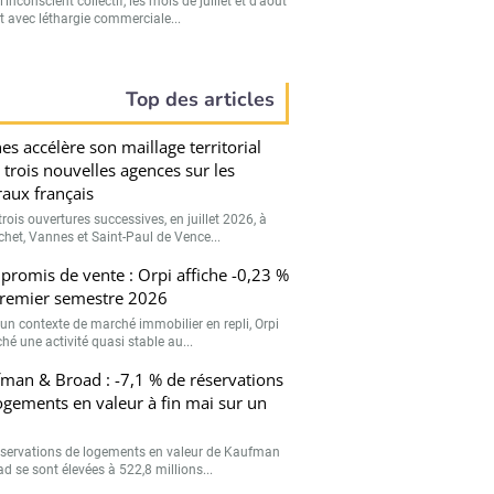
’inconscient collectif, les mois de juillet et d’août
t avec léthargie commerciale...
Top des articles
es accélère son maillage territorial
 trois nouvelles agences sur les
oraux français
rois ouvertures successives, en juillet 2026, à
chet, Vannes et Saint-Paul de Vence...
romis de vente : Orpi affiche -0,23 %
remier semestre 2026
un contexte de marché immobilier en repli, Orpi
ché une activité quasi stable au...
man & Broad : -7,1 % de réservations
ogements en valeur à fin mai sur un
éservations de logements en valeur de Kaufman
d se sont élevées à 522,8 millions...