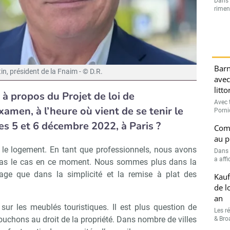
Dans l
rimen
Barn
in, président de la Fnaim - © D.R.
avec
litt
 à propos du Projet de loi de
Avec t
amen, à l’heure où vient de se tenir le
Porni
es 5 et 6 décembre 2022, à Paris ?
Comp
au p
s le logement. En tant que professionnels, nous avons
Dans 
a affi
st pas le cas en ce moment. Nous sommes plus dans la
ge que dans la simplicité et la remise à plat des
Kauf
de l
an
 sur les meublés touristiques. Il est plus question de
Les r
touchons au droit de la propriété. Dans nombre de villes
& Broa