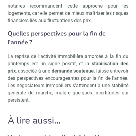
Recevoir Immo Matin
Abonnez-v
notaires recommandent cette approche pour les
logements, car elle permet de mieux maîtriser les risques
financiers liés aux fluctuations des prix.
Quelles perspectives pour la fin de
Valider
l’année ?
Non merci, je reçois déjà
Je déciderai plus
La reprise de l’activité immobilière amorcée à la fin du
!
tard
printemps est un signe positif, et la
stabilisation des
prix
, associée à une
demande soutenue
, laisse entrevoir
des perspectives encourageantes pour la fin de l’année.
Les négociateurs immobiliers s’attendent à une stabilité
générale du marché, malgré quelques incertitudes qui
persistent.
À lire aussi…