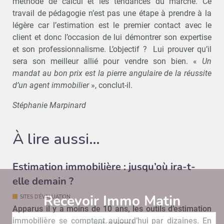
méthode de calcul et les tendances du marché. Ce
travail de pédagogie n’est pas une étape à prendre à la
légère car l’estimation est le premier contact avec le
client et donc l’occasion de lui démontrer son expertise
et son professionnalisme. L’objectif ? Lui prouver qu’il
sera son meilleur allié pour vendre son bien. «
Un
mandat au bon prix est la pierre angulaire de la réussite
d’un agent immobilier
», conclut-il.
Stéphanie Marpinard
À lire aussi…
Estimation immobilière : jusqu’où ira-t-
elle demain ?
Recevoir Immo Matin
Abonnez-v
SITES D'ÉVALUATION
Apparus il y a moins de 10 ans, les outils d’estimation
immobilière se comptent aujourd’hui par dizaines. En