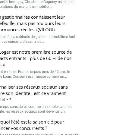
eant d’Immojoy, Christophe Goguery revient sur
volutions du marché immobilier...
s gestionnaires connaissent leur
efeuille, mais pas toujours leurs
ormances réelles »(VILOGI)
eure où les cabinets de gestion immobilière font
 des enjeux croissants de...
Loger est notre première source de
acts entrants : plus de 60 % de nos
s »
nt en Ile-de-France depuis près de 40 ans, le
e Logis Conseil s’est imposé comme un...
rnaliser ses réseaux sociaux sans
re son identité : est-ce vraiment
ible ?
emps considérés comme un simple canal de
lité, les réseaux sociaux sont devenus un...
quoi l’été est la saison clé pour
ancer vos concurrents ?