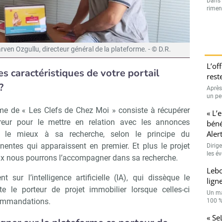
Dans l
rimen
ven Ozgullu, directeur général de la plateforme. - © D.R.
L’of
es caractéristiques de votre portail
rest
?
Après 
un peu
me de « Les Clefs de Chez Moi » consiste à récupérer
« L’
reur pour le mettre en relation avec les annonces
béné
Aler
t le mieux à sa recherche, selon le principe du
nentes qui apparaissent en premier. Et plus le projet
Dirig
les é
eux nous pourrons l’accompagner dans sa recherche.
Leb
sur l’intelligence artificielle (IA), qui dissèque le
lign
te le porteur de projet immobilier lorsque celles-ci
Un ma
commandations.
100 % 
« Se