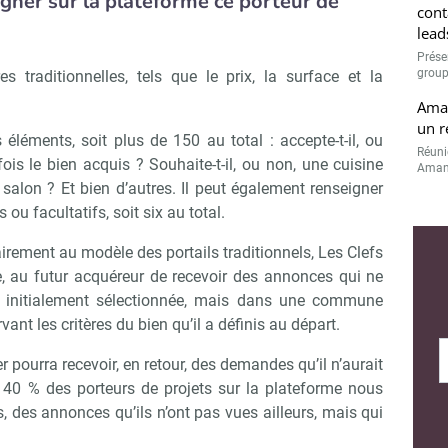
igner sur la plateforme ce porteur de
cont
lead
Prése
group
es traditionnelles, tels que le prix, la surface et la
Aman
un r
 éléments, soit plus de 150 au total : accepte-t-il, ou
Réuni
ois le bien acquis ? Souhaite-t-il, ou non, une cuisine
Amand
 salon ? Et bien d’autres. Il peut également renseigner
 ou facultatifs, soit six au total.
airement au modèle des portails traditionnels, Les Clefs
, au futur acquéreur de recevoir des annonces qui ne
 a initialement sélectionnée, mais dans une commune
vant les critères du bien qu’il a définis au départ.
 pourra recevoir, en retour, des demandes qu’il n’aurait
: 40 % des porteurs de projets sur la plateforme nous
s, des annonces qu’ils n’ont pas vues ailleurs, mais qui