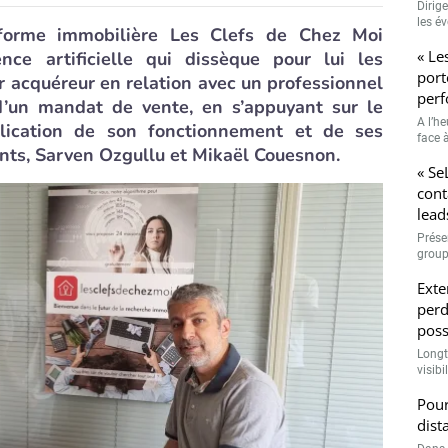
Dirig
les é
forme immobilière Les Clefs de Chez Moi
« Le
ence artificielle qui dissèque pour lui les
port
r acquéreur en relation avec un professionnel
perf
d’un mandat de vente, en s’appuyant sur le
A l’h
lication de son fonctionnement et de ses
face à
ants, Sarven Ozgullu et Mikaël Couesnon.
« Se
cont
lead
Prése
group
Exte
perd
poss
Longt
visibi
Pour
dist