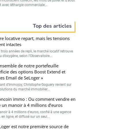
’inconscient collectif, les mois de juillet et d’août
t avec léthargie commerciale...
Top des articles
fre locative repart, mais les tensions
ent intactes
trois années de repli, le marché locatif retrouve
 d’oxygène, selon l’Observatoire...
ensemble de notre portefeuille
ficie des options Boost Extend et
tes Email de SeLoger »
eant d’Immojoy, Christophe Goguery revient sur
volutions du marché immobilier...
oncoin immo : Ou comment vendre en
e un manoir à 4 millions d’euros
noir à 4 millions d’euros, confié à une agence
en ligne, et diffusé sur un seul...
Loger est notre première source de