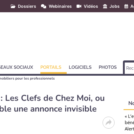
Dossiers
Webinaires
Vidéos
Jobs
A
SEAUX SOCIAUX
PORTAILS
LOGICIELS
PHOTOS
mobiliers pour les professionnels
 : Les Clefs de Chez Moi, ou
N
ible une annonce invisible
« L’
béné
Aler