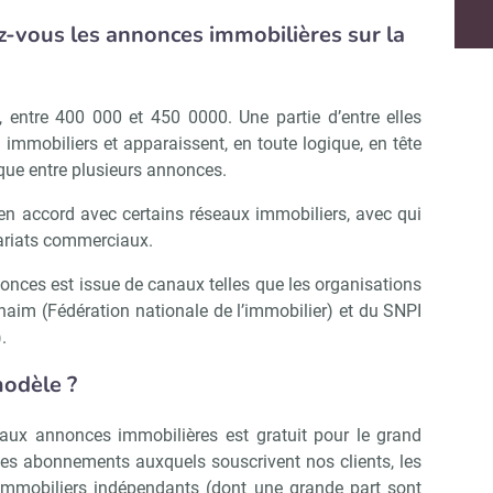
-vous les annonces immobilières sur la
Abonnez-vous à notre newslette
r Immo Matin
entre 400 000 et 450 0000. Une partie d’entre elles
 immobiliers et apparaissent, en toute logique, en tête
Non merci, je reçois déjà !
Je déciderai plus tard
que entre plusieurs annonces.
en accord avec certains réseaux immobiliers, avec qui
ariats commerciaux.
nonces est issue de canaux telles que les organisations
 Fnaim (Fédération nationale de l’immobilier) et du SNPI
.
modèle ?
 aux annonces immobilières est gratuit pour le grand
des abonnements auxquels souscrivent nos clients, les
immobiliers indépendants (dont une grande part sont