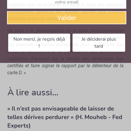
probable que ce système similaire à celui des agences
immobilières renforce les doutes relatifs aux conflits
Valider
d’intérêts entre ces acteurs.
»
De plus, «
la généralisation de la carte professionnelles
telle que proposée provoquera des dérives importantes.
Non merci, je reçois déjà
Je déciderai plus
Par exemple, certaines entreprises, pour s’affranchir des
!
tard
coûts de formations et de certification des techniciens,
risqueront d’envoyer sur le terrain des opérateurs non
certifiés et faire signer le rapport par le détenteur de la
carte D.
»
À lire aussi…
« Il n’est pas envisageable de laisser de
telles dérives perdurer » (H. Mouheb - Fed
Experts)