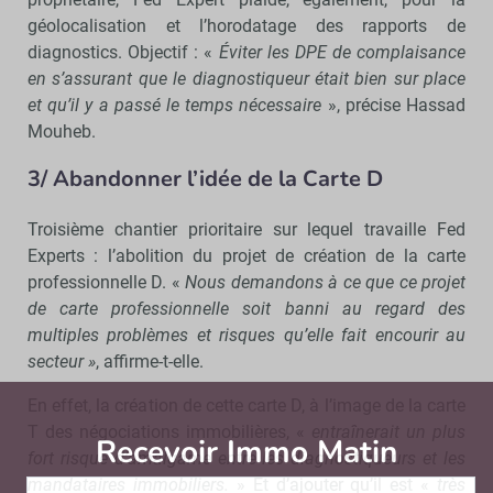
géolocalisation et l’horodatage des rapports de
diagnostics. Objectif : «
Éviter les DPE de complaisance
en s’assurant que le diagnostiqueur était bien sur place
et qu’il y a passé le temps nécessaire
», précise Hassad
Mouheb.
3/ Abandonner l’idée de la Carte D
Troisième chantier prioritaire sur lequel travaille Fed
Experts : l’abolition du projet de création de la carte
professionnelle D. «
Nous demandons à ce que ce projet
de carte professionnelle soit banni au regard des
multiples problèmes et risques qu’elle fait encourir au
secteur »
, affirme-t-elle.
En effet, la création de cette carte D, à l’image de la carte
T des négociations immobilières, «
entraînerait un plus
Recevoir Immo Matin
Abonnez-v
fort risque d’amalgame entre les diagnostiqueurs et les
mandataires immobiliers.
» Et d’ajouter qu’il est «
très