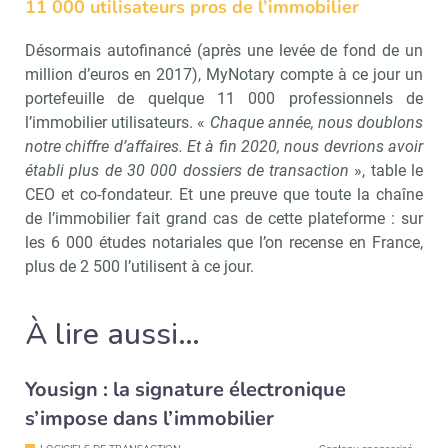
11 000 utilisateurs pros de l’immobilier
Désormais autofinancé (après une levée de fond de un
million d’euros en 2017), MyNotary compte à ce jour un
portefeuille de quelque 11 000 professionnels de
l’immobilier utilisateurs. «
Chaque année, nous doublons
Recevoir Immo Matin
Abonnez-v
notre chiffre d’affaires. Et à fin 2020, nous devrions avoir
établi plus de 30 000 dossiers de transaction
», table le
CEO et co-fondateur. Et une preuve que toute la chaîne
de l’immobilier fait grand cas de cette plateforme : sur
les 6 000 études notariales que l’on recense en France,
Valider
plus de 2 500 l’utilisent à ce jour.
Non merci, je reçois déjà
Je déciderai plus
À lire aussi…
!
tard
Yousign : la signature électronique
s’impose dans l’immobilier