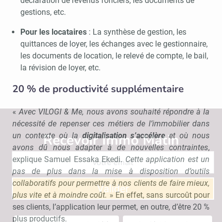
déclaration de revenus fonciers, les documents de
gestions, etc.
Pour les locataires
: La synthèse de gestion, les
quittances de loyer, les échanges avec le gestionnaire,
les documents de location, le relevé de compte, le bail,
la révision de loyer, etc.
20 % de productivité supplémentaire
«
Avec VILOGI & Me, nous avons souhaité répondre à la
nécessité de repenser ces métiers de l’immobilier dans
un contexte où la
digitalisation s’accélère
et où nous
Recevoir Immo Matin
Abonnez-v
avons dû nous adapter à de nouvelles contraintes
,
explique Samuel Essaka Ekedi.
Cette application est un
pas de plus dans la mise à disposition d’outils
collaboratifs pour permettre à nos clients de faire mieux,
Valider
plus vite et à moindre coût.
» En effet, sans surcoût pour
ses clients, l’application leur permet, en outre, d’être 20 %
plus productifs.