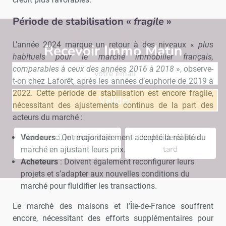
Période de stabilisation «
fragile
»
L’année 2024 marque un retour à des niveaux «
plus
Recevoir Immo Matin
Abonnez-v
habituels pour le marché immobilier français,
comparables à ceux des années 2016 à 2018
», observe-
t-on chez Laforêt, après les années d’euphorie de 2019 à
2022. Cette période de stabilisation est encore fragile,
Valider
nécessitant des ajustements continus de la part des
acteurs du marché :
Non merci, je reçois déjà
Je déciderai plus
Vendeurs
: Ont majoritairement accepté la réalité du
!
tard
marché en ajustant leurs prix.
Acheteurs
: Doivent également reconfigurer leurs
projets et s’adapter aux nouvelles conditions du
marché pour fluidifier les transactions.
Le marché des maisons et l’Île-de-France souffrent
encore, nécessitant des efforts supplémentaires pour