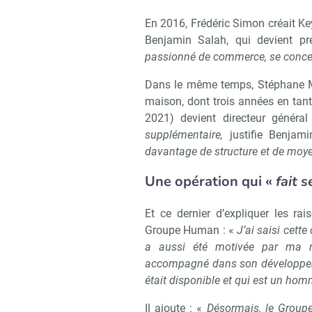
En 2016, Frédéric Simon créait K
Benjamin Salah, qui devient pr
passionné de commerce, se concen
Dans le même temps, Stéphane Mo
maison, dont trois années en tant
2021) devient directeur génér
supplémentaire,
justifie Benjam
davantage de structure et de moy
Une opération qui «
fait 
Et ce dernier d’expliquer les ra
Groupe Human : «
J’ai saisi cette
a aussi été motivée par ma re
Recevoi
accompagné dans son développeme
était disponible et qui est un hom
Il ajoute : «
Désormais, le Grou