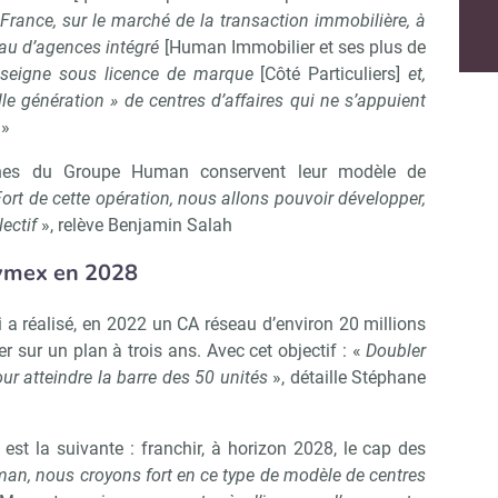
Non merci, je reçois déjà !
Je déciderai plus tard
 France, sur le marché de la transaction immobilière, à
eau d’agences intégré
[Human Immobilier et ses plus de
nseigne sous licence de marque
[Côté Particuliers]
et,
 génération » de centres d’affaires qui ne s’appuient
»
ignes du Groupe Human conservent leur modèle de
Fort de cette opération, nous allons pouvoir développer,
lectif
», relève Benjamin Salah
eymex en 2028
a réalisé, en 2022 un CA réseau d’environ 20 millions
 sur un plan à trois ans. Avec cet objectif : «
Doubler
our atteindre la barre des 50 unités
», détaille Stéphane
 est la suivante : franchir, à horizon 2028, le cap des
an, nous croyons fort en ce type de modèle de centres