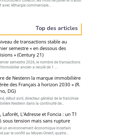
’inconscient collectif, les mois de juillet et d’août
t avec léthargie commerciale...
Top des articles
iveau de transactions stable au
ier semestre « en dessous des
isions » (Century 21)
emier semestre 2026, le nombre de transactions
’immobilier ancien a reculé de 1 ...
ire de Nestenn la marque immobilière
érée des Français à horizon 2030 » (R.
no, DG)
, début avril, directeur général de le franchise
ilière Nestenn dans la continuité de...
, Laforêt, L’Adresse et Foncia : un T1
 sous tension mais sans rupture
é un environnement économique incertain
 par le conflit au Moyen-Orient, quatre...