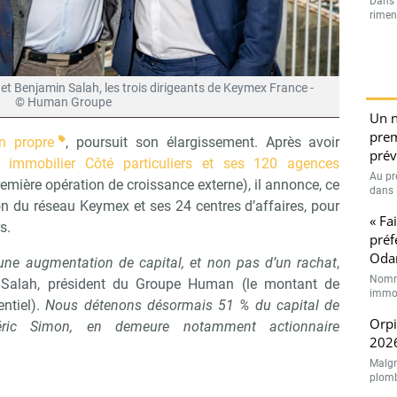
Dans l
rimen
t Benjamin Salah, les trois dirigeants de Keymex France -
© Human Groupe
Un n
prem
n propre
, poursuit son élargissement. Après avoir
prév
u immobilier Côté particuliers et ses 120 agences
Au pr
première opération de croissance externe), il annonce, ce
dans l
ion du réseau Keymex et ses 24 centres d’affaires, pour
« Fa
s.
préf
Oda
d’une augmentation de capital, et non pas d’un rachat
,
Nommé
Salah, président du Groupe Human (le montant de
immob
entiel).
Nous détenons désormais 51 % du capital de
Orpi
éric Simon, en demeure notamment actionnaire
2026
Malgr
plombé