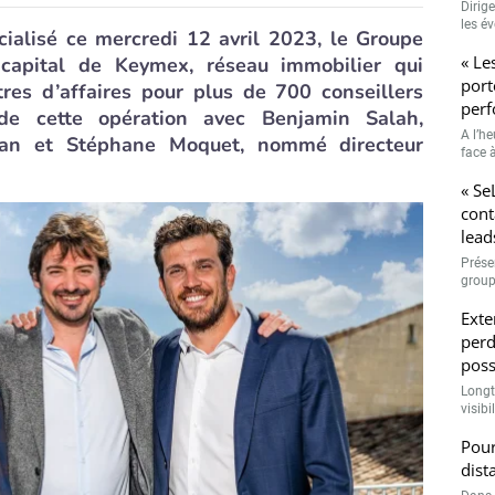
Dirig
les é
icialisé ce mercredi 12 avril 2023, le Groupe
« Le
apital de Keymex, réseau immobilier qui
port
tres d’affaires pour plus de 700 conseillers
perf
 de cette opération avec Benjamin Salah,
A l’h
an et Stéphane Moquet, nommé directeur
face à
« Se
cont
lead
Prése
group
Exte
perd
poss
Longt
visibi
Pour
dist