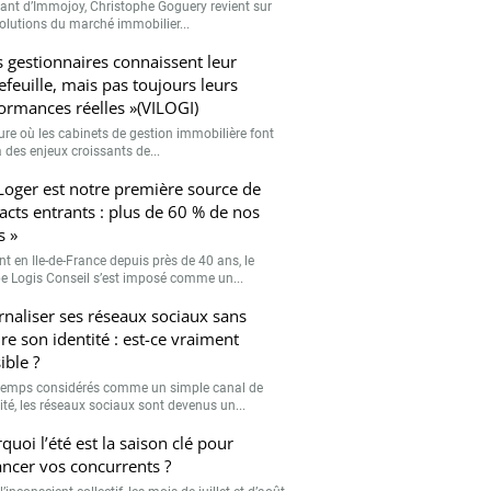
eant d’Immojoy, Christophe Goguery revient sur
volutions du marché immobilier...
s gestionnaires connaissent leur
efeuille, mais pas toujours leurs
ormances réelles »(VILOGI)
eure où les cabinets de gestion immobilière font
 des enjeux croissants de...
Loger est notre première source de
acts entrants : plus de 60 % de nos
s »
nt en Ile-de-France depuis près de 40 ans, le
e Logis Conseil s’est imposé comme un...
rnaliser ses réseaux sociaux sans
re son identité : est-ce vraiment
ible ?
emps considérés comme un simple canal de
lité, les réseaux sociaux sont devenus un...
quoi l’été est la saison clé pour
ancer vos concurrents ?