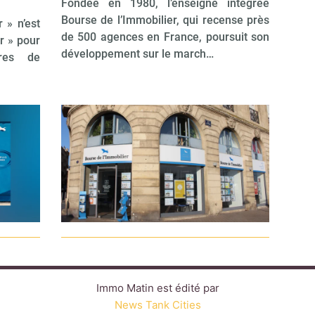
Fondée en 1980, l’enseigne intégrée
Bourse de l’Immobilier, qui recense près
 » n’est
de 500 agences en France, poursuit son
r » pour
développement sur le march…
res de
Immo Matin est édité par
News Tank Cities