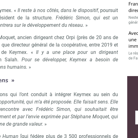
Fran
dire
eymex. «
Il reste à nos côtés, dans le dispositif
, poursuit
ésident de la structure.
Frédéric Simon, qui est un
Neste
généra
trera sur le développement du réseau.
»
Avec
quet, ancien dirigeant chez Orpi (près de 20 ans de
une 
 que directeur général de la coopérative, entre 2019 et
immo
al de Keymex. «
Il y a une place pour un dirigeant
Le ré
de Fam
in Salah.
Pour se développer, Keymex a besoin de
ens humains.
»
sens
»
isons qui l’ont conduit à intégrer Keymex au sein du
 opportunité, qui m’a été proposée. Elle faisait sens. Elle
ncontre avec Frédéric Simon, qui souhaitait être
Abonnez-vous à notre newslette
r Immo Matin
nt et par l’envie exprimée par Stéphane Moquet, qui
me de grande valeur.
»
pe Human
[qui fédère plus de 3 500 professionnels de