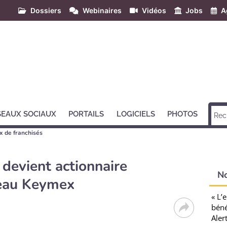
Dossiers
Webinaires
Vidéos
Jobs
A
SEAUX SOCIAUX
PORTAILS
LOGICIELS
PHOTOS
x de franchisés
evient actionnaire
N
seau Keymex
« L’
béné
Aler