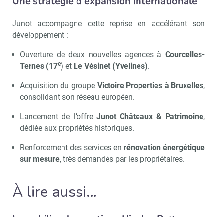
Une stratégie d’expansion internationale
Junot accompagne cette reprise en accélérant son
développement :
Ouverture de deux nouvelles agences à
Courcelles-
e
Ternes (17
)
et
Le Vésinet (Yvelines)
.
Acquisition du groupe
Victoire Properties à Bruxelles
,
consolidant son réseau européen.
Recevoir Immo Matin
Abonnez-v
Lancement de l’offre
Junot Châteaux & Patrimoine
,
dédiée aux propriétés historiques.
Renforcement des services en
rénovation énergétique
sur mesure
, très demandés par les propriétaires.
Valider
À lire aussi…
Non merci, je reçois déjà
Je déciderai plus
!
tard