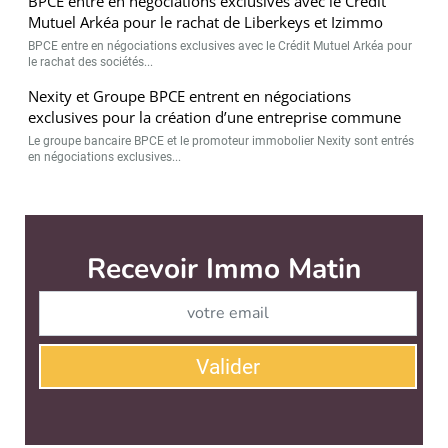
BPCE entre en négociations exclusives avec le Crédit
Mutuel Arkéa pour le rachat de Liberkeys et Izimmo
BPCE entre en négociations exclusives avec le Crédit Mutuel Arkéa pour
le rachat des sociétés...
Nexity et Groupe BPCE entrent en négociations
exclusives pour la création d’une entreprise commune
Le groupe bancaire BPCE et le promoteur immobolier Nexity sont entrés
en négociations exclusives...
Immo Matin est édité par
News Tank Cities
CONTACT
SERVICE COMMERCIAL
QUI SOMMES-NOUS ?