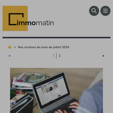
immo
matin
Nos archives du mois de juillet 2019
(Page courante)
1
Page 
◄
2
►