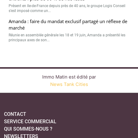
Présent en Ile-de-France depuis près de 40 ans, le groupe Logis Conseil
s’est imposé comme un...
Amanda : faire du mandat exclusif partagé un réflexe de
marché
Réunie en assemblée générale les 18 et 19 juin, Amanda a présenté les
principaux axes de son...
Immo Matin est édité par
News Tank Cities
CONTACT
SERVICE COMMERCIAL
QUI SOMMES-NOUS ?
NEWSLETTERS