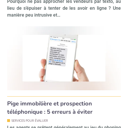
Pourquoi ne pas approcher les vendeurs par texto, au
lieu de s’épuiser à tenter de les avoir en ligne ? Une
manière peu intrusive et…
Valider
Non merci, je reçois déjà
Je déciderai plus
!
tard
Pige immobilière et prospection
téléphonique : 5 erreurs à éviter
SERVICES POUR ÉVALUER
Les agents se prêtent généralement au jeu du phoning