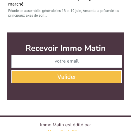
marché
Réunie en assemblée générale les 18 et 19 juin, Amanda a présenté les
principaux axes de son...
Immo Matin est édité par
News Tank Cities
CONTACT
SERVICE COMMERCIAL
QUI SOMMES-NOUS ?
NEWSLETTERS
LINKEDIN
TWITTER
FACEBOOK
YOUTUBE