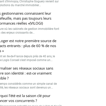
eant d’Immojoy, Christophe Goguery revient sur
volutions du marché immobilier...
s gestionnaires connaissent leur
efeuille, mais pas toujours leurs
ormances réelles »(VILOGI)
eure où les cabinets de gestion immobilière font
 des enjeux croissants de...
Loger est notre première source de
acts entrants : plus de 60 % de nos
s »
nt en Ile-de-France depuis près de 40 ans, le
e Logis Conseil s’est imposé comme un...
rnaliser ses réseaux sociaux sans
re son identité : est-ce vraiment
ible ?
emps considérés comme un simple canal de
lité, les réseaux sociaux sont devenus un...
quoi l’été est la saison clé pour
ancer vos concurrents ?