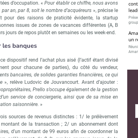
itées d’occupation. «
Pour établir ce chiffre, nous avons
cont
lead
s par an, par 8, soit le nombre d’acquéreurs
», précise le
t pour des raisons de praticité évidente, la startup
Prése
group
rsonnes issues de zones de vacances différentes (A, B
s jours de repos plutôt en semaines ou les week-end.
Aman
un r
 les banques
Réuni
Amand
ce dispositif rend l’achat plus aisé (l’actif étant divisé
sement pour chacune de parties), du côté du vendeur,
ts bancaires, de solides garanties financières, ce qui
te
», relève Ludovic de Jouvancourt. Avant d’ajouter :
opropriétaires, Prello s’occupe également de la gestion
’un service de conciergerie, ainsi que de sa mise en
cation saisonnière.
»
 trois sources de revenus distinctes : 1/ le prélèvement
 montant de la transaction ; 2/ un abonnement dont
taires, d’un montant de 99 euros afin de coordonner la
Abonnez-vous à notre newslette
r Immo Matin