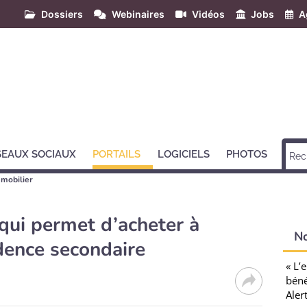
Dossiers
Webinaires
Vidéos
Jobs
A
SEAUX SOCIAUX
PORTAILS
LOGICIELS
PHOTOS
mmobilier
p qui permet d’acheter à
N
dence secondaire
« L’
béné
Aler