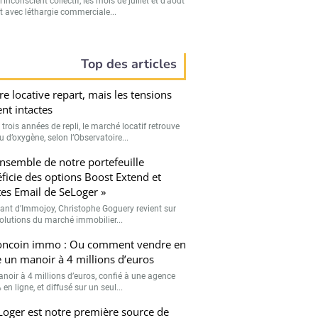
’inconscient collectif, les mois de juillet et d’août
t avec léthargie commerciale...
Top des articles
fre locative repart, mais les tensions
ent intactes
trois années de repli, le marché locatif retrouve
 d’oxygène, selon l’Observatoire...
ensemble de notre portefeuille
ficie des options Boost Extend et
tes Email de SeLoger »
eant d’Immojoy, Christophe Goguery revient sur
volutions du marché immobilier...
oncoin immo : Ou comment vendre en
e un manoir à 4 millions d’euros
noir à 4 millions d’euros, confié à une agence
en ligne, et diffusé sur un seul...
Loger est notre première source de