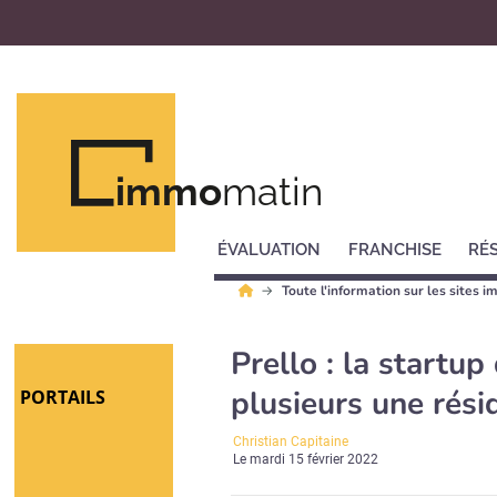
immo
matin
ÉVALUATION
FRANCHISE
RÉ
Toute l'information sur les sites i
Prello : la startu
plusieurs une rési
PORTAILS
Christian Capitaine
Le
mardi 15 février 2022