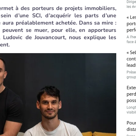
Dirig
ermet à des porteurs de projets immobiliers,
les é
 sein d’une SCI, d’acquérir les parts d’une
« Le
e aura préalablement achetée. Dans sa mire :
port
i peuvent se muer, pour elle, en apporteurs
perf
r, Ludovic de Jouvancourt, nous explique les
A l’h
face à
ent.
« Se
cont
lead
Prése
group
Exte
perd
poss
Longt
visibi
Pour
dist