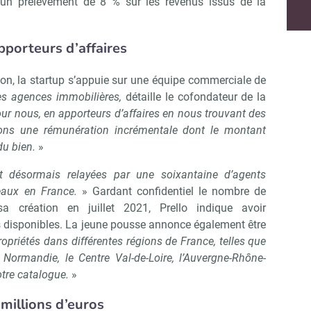
 un prélèvement de 8 % sur les revenus issus de la
pporteurs d’affaires
Non merci, je reçois déjà !
Je déciderai plus tard
tion, la startup s’appuie sur une équipe commerciale de
les agences immobilières,
détaille le cofondateur de la
 pour nous, en apporteurs d’affaires en nous trouvant des
rsons une rémunération incrémentale dont le montant
du bien.
»
t désormais relayées par une soixantaine d’agents
eaux en France.
» Gardant confidentiel le nombre de
sa création en juillet 2021, Prello indique avoir
s disponibles. La jeune pousse annonce également être
opriétés dans différentes régions de France, telles que
 Normandie, le Centre Val-de-Loire, l’Auvergne-Rhône-
otre catalogue.
»
millions d’euros