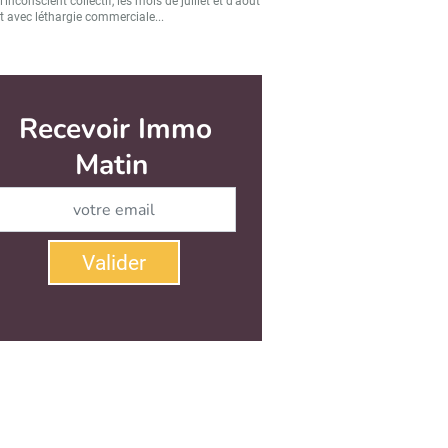
’inconscient collectif, les mois de juillet et d’août
t avec léthargie commerciale...
Recevoir Immo
Matin
Abonnez-vous à notre newsletter
Valider