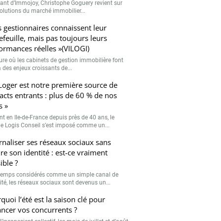
eant d’Immojoy, Christophe Goguery revient sur
volutions du marché immobilier...
s gestionnaires connaissent leur
efeuille, mais pas toujours leurs
ormances réelles »(VILOGI)
eure où les cabinets de gestion immobilière font
 des enjeux croissants de...
Loger est notre première source de
acts entrants : plus de 60 % de nos
s »
nt en Ile-de-France depuis près de 40 ans, le
e Logis Conseil s’est imposé comme un...
rnaliser ses réseaux sociaux sans
re son identité : est-ce vraiment
ible ?
emps considérés comme un simple canal de
lité, les réseaux sociaux sont devenus un...
quoi l’été est la saison clé pour
ancer vos concurrents ?