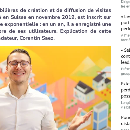
Dirig
les é
lières de création et de diffusion de visites
« Le
é en Suisse en novembre 2019, est inscrit sur
port
exponentielle : en un an, il a enregistré une
perf
 de ses utilisateurs. Explication de cette
A l’h
dateur, Corentin Saez.
face à
« Se
cont
lead
Prése
group
Exte
perd
poss
Longt
visibi
Pour
dist