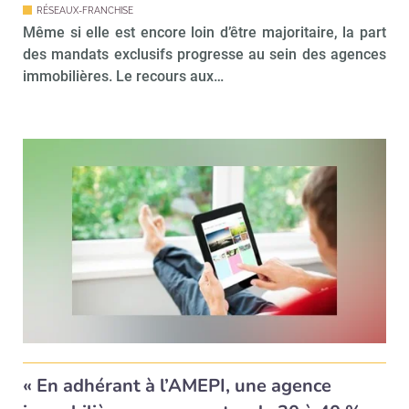
RÉSEAUX-FRANCHISE
Même si elle est encore loin d’être majoritaire, la part
Valider
des mandats exclusifs progresse au sein des agences
immobilières. Le recours aux…
Non merci, je reçois déjà
Je déciderai plus
!
tard
« En adhérant à l’AMEPI, une agence