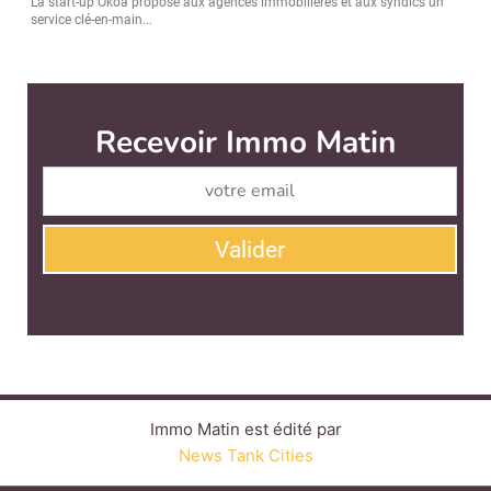
La start-up Okoa propose aux agences immobilières et aux syndics un
service clé-en-main...
Immo Matin est édité par
News Tank Cities
CONTACT
SERVICE COMMERCIAL
QUI SOMMES-NOUS ?
NEWSLETTERS
LINKEDIN
TWITTER
FACEBOOK
YOUTUBE
SUIVEZ-NOUS :