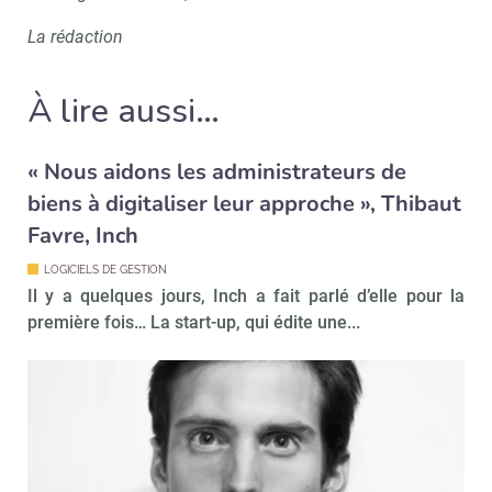
La rédaction
À lire aussi…
« Nous aidons les administrateurs de
biens à digitaliser leur approche », Thibaut
Favre, Inch
Recevoir Immo Matin
Abonnez-v
LOGICIELS DE GESTION
Il y a quelques jours, Inch a fait parlé d’elle pour la
première fois… La start-up, qui édite une...
Valider
Non merci, je reçois déjà
Je déciderai plus