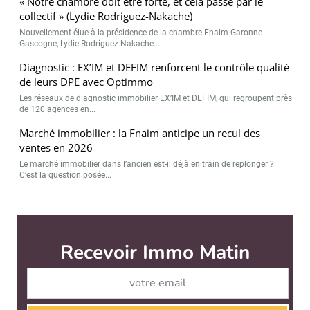
« Notre chambre doit être forte, et cela passe par le
collectif » (Lydie Rodriguez-Nakache)
Nouvellement élue à la présidence de la chambre Fnaim Garonne-
Gascogne, Lydie Rodriguez-Nakache...
Diagnostic : EX’IM et DEFIM renforcent le contrôle qualité
de leurs DPE avec Optimmo
Les réseaux de diagnostic immobilier EX’IM et DEFIM, qui regroupent près
de 120 agences en...
Marché immobilier : la Fnaim anticipe un recul des
ventes en 2026
Le marché immobilier dans l’ancien est-il déjà en train de replonger ?
C’est la question posée...
Recevoir Immo Matin
Abonnez-v