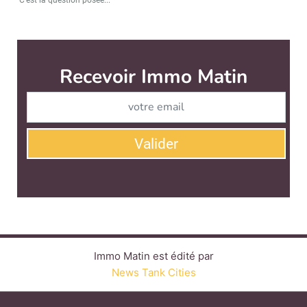
Recevoir Immo Matin
Abonnez-v
Valider
Immo Matin est édité par
News Tank Cities