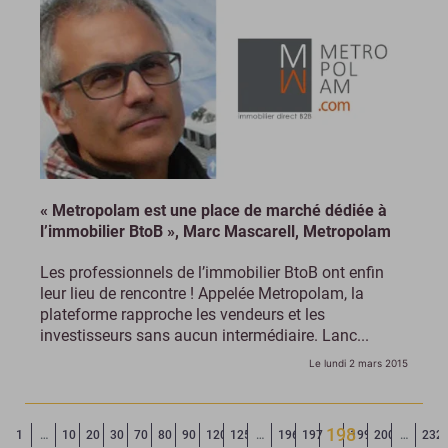
« Metropolam est une place de marché dédiée à
l’immobilier BtoB », Marc Mascarell, Metropolam
Les professionnels de l’immobilier BtoB ont enfin
leur lieu de rencontre ! Appelée Metropolam, la
plateforme rapproche les vendeurs et les
investisseurs sans aucun intermédiaire. Lanc...
Le lundi 2 mars 2015
198
Page précédente
◄
1
…
10
20
30
70
80
90
120
125
…
196
197
199
200
…
232