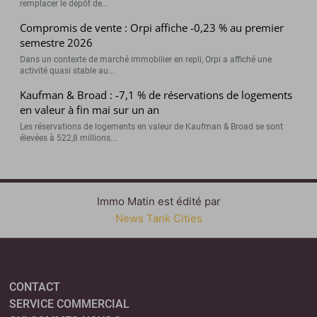
remplacer le dépôt de...
Compromis de vente : Orpi affiche -0,23 % au premier
semestre 2026
Dans un contexte de marché immobilier en repli, Orpi a affiché une
activité quasi stable au...
Kaufman & Broad : -7,1 % de réservations de logements
en valeur à fin mai sur un an
Les réservations de logements en valeur de Kaufman & Broad se sont
élevées à 522,8 millions...
Immo Matin est édité par
News Tank Cities
CONTACT
SERVICE COMMERCIAL