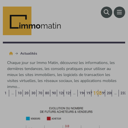
immo
matin
Actualités
Chaque jour sur Immo Matin, découvrez les informations, les
dernières tendances, les conseils pratiques pour utiliser au
mieux les sites immobiliers, les logiciels de transaction les
visites virtuelles, les réseaux sociaux, les applications mobiles
immo…
198
Page précédente
◄
1
…
10
20
30
70
80
90
120
125
…
196
197
199
200
…
232
(Page courant