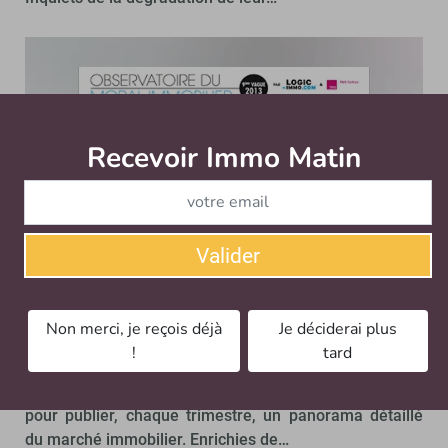
Recevoir Immo Matin
Abonnez-v
Valider
Meilleurtaux et SeLoger lancent un
Non merci, je reçois déjà
Je déciderai plus
panorama du marché immobilier
!
tard
SITES POUR LES PROFESSIONNELS
Les sites Meilleurtaux.com et SeLoger.com s’associent
pour publier, chaque trimestre, un panorama détaillé
du marché immobilier. Enrichies de…