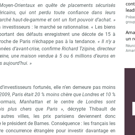
cont
Moyen-Orientaux en quête de placements sécurisés
lead
éricains, qui ont perdu toute confiance dans leurs
Prése
arché haut-de-gamme et ont un fort pouvoir d’achat. »
Abonnez-vous à notre newslette
r Immo Matin
group
 investisseurs : le marché se rationnalise. « Les biens
Aman
ortant des défauts enregistrent une décote de 15 à
un r
 proche de Paris n’échappe pas à la tendance.
« Il n’y a
Réuni
Non merci, je reçois déjà !
Je déciderai plus tard
ées d’avant-crise, confirme Richard Tzipine, directeur
Amand
Seine, une maison vendue à 5 ou 6 millions d’euros en
 aujourd’hui. »
t d’investisseurs fortunés, elle n’en demeure pas moins
2009, Paris était 20 % moins chère que Londres et 10 %
ormais, Manhattan et le centre de Londres sont
ois plus chers que Paris »
, décrypte Thibault de
utres villes, les prix parisiens deviennent donc
 le président de Barnes. Conséquence : les français les
dre concurrence étrangère pour investir davantage en