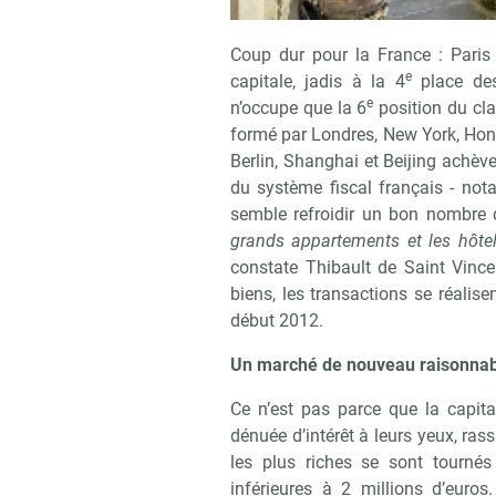
Coup dur pour la France : Paris
e
capitale, jadis à la 4
place des 
e
n’occupe que la 6
position du cla
formé par Londres, New York, Hong
Berlin, Shanghai et Beijing achève
du système fiscal français - not
semble refroidir un bon nombre d
grands appartements et les hôtels
constate Thibault de Saint Vinc
biens, les transactions se réalis
début 2012.
Un marché de nouveau raisonnab
Ce n’est pas parce que la capita
dénuée d’intérêt à leurs yeux, ras
les plus riches se sont tourné
inférieures à 2 millions d’euros