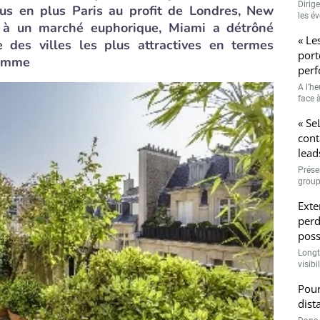
Dirig
us en plus Paris au profit de Londres, New
les é
 à un marché euphorique, Miami a détrôné
« Le
 des villes les plus attractives en termes
port
gamme
perf
A l’h
face à
« Se
cont
lead
Prése
group
Exte
perd
poss
Longt
visibi
Pour
dist