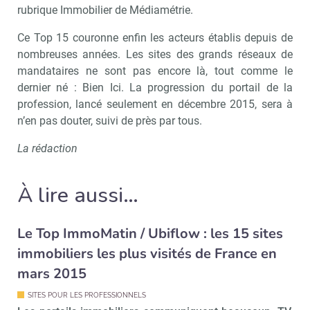
rubrique Immobilier de Médiamétrie.
Valider
Ce Top 15 couronne enfin les acteurs établis depuis de
nombreuses années. Les sites des grands réseaux de
mandataires ne sont pas encore là, tout comme le
Non merci, je reçois déjà
Je déciderai plus
dernier né : Bien Ici. La progression du portail de la
!
tard
profession, lancé seulement en décembre 2015, sera à
n’en pas douter, suivi de près par tous.
La rédaction
À lire aussi…
Le Top ImmoMatin / Ubiflow : les 15 sites
immobiliers les plus visités de France en
mars 2015
SITES POUR LES PROFESSIONNELS