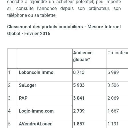
cherche à rejoindre un acheteur potentiel; peu importe
s’il consulte l’annonce depuis son ordinateur, son
téléphone ou sa tablette.
Classement des portails immobiliers - Mesure Internet
Global - Février 2016
Audience
Ordinateu
globale*
1
Leboncoin Immo
8 713
6 989
2
SeLoger
5 933
3 506
3
PAP
3 041
2 069
4
Logic-immo.com
2 709
1 667
5
AVendreALouer
1 857
1 191