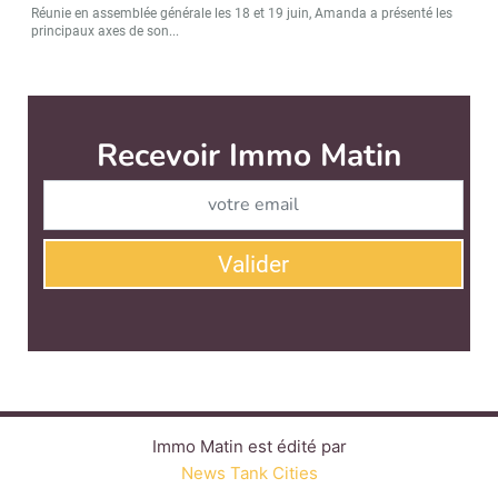
Réunie en assemblée générale les 18 et 19 juin, Amanda a présenté les
principaux axes de son...
Immo Matin est édité par
News Tank Cities
CONTACT
SERVICE COMMERCIAL
QUI SOMMES-NOUS ?
NEWSLETTERS
LINKEDIN
TWITTER
FACEBOOK
YOUTUBE
SUIVEZ-NOUS :