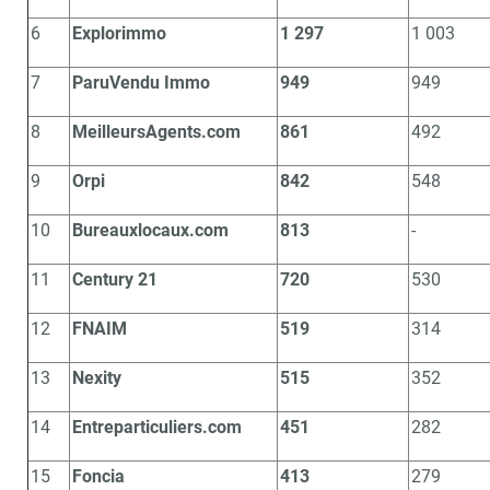
6
Explorimmo
1 297
1 003
7
ParuVendu Immo
949
949
8
MeilleursAgents.com
861
492
9
Orpi
842
548
10
Bureauxlocaux.com
813
-
11
Century 21
720
530
12
FNAIM
519
314
13
Nexity
515
352
14
Entreparticuliers.com
451
282
15
Foncia
413
279