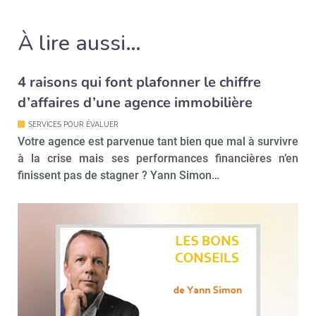
À lire aussi…
4 raisons qui font plafonner le chiffre
d’affaires d’une agence immobilière
SERVICES POUR ÉVALUER
Votre agence est parvenue tant bien que mal à survivre
à la crise mais ses performances financières n’en
finissent pas de stagner ? Yann Simon…
Recevoir Immo Matin
Abonnez-v
Valider