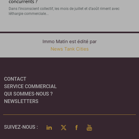
concurrents ?
Dans l’inconscient collectif, les mois de juillet et d’août riment avec
léthargie commerciale...
Immo Matin est édité par
News Tank Cities
CONTACT
SERVICE COMMERCIAL
QUI SOMMES-NOUS ?
NEWSLETTERS
LINKEDIN
TWITTER
FACEBOOK
YOUTUBE
SUIVEZ-NOUS :