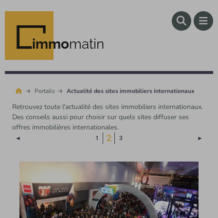
immo
matin
Portails
Actualité des sites immobiliers internationaux
Retrouvez toute l'actualité des sites immobiliers internationaux.
Des conseils aussi pour choisir sur quels sites diffuser ses
offres immobilières internationales.
(Page courante)
2
Page précédente
Page 
◄
1
3
►