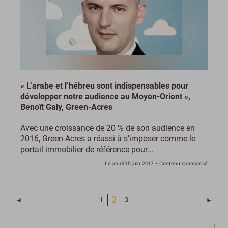
« L’arabe et l’hébreu sont indispensables pour
développer notre audience au Moyen-Orient »,
Benoît Galy, Green-Acres
Avec une croissance de 20 % de son audience en
2016, Green-Acres a réussi à s’imposer comme le
portail immobilier de référence pour...
Le jeudi 15 juin 2017
- Contenu sponsorisé
(Page courante)
2
Page précédente
Page 
◄
1
3
►