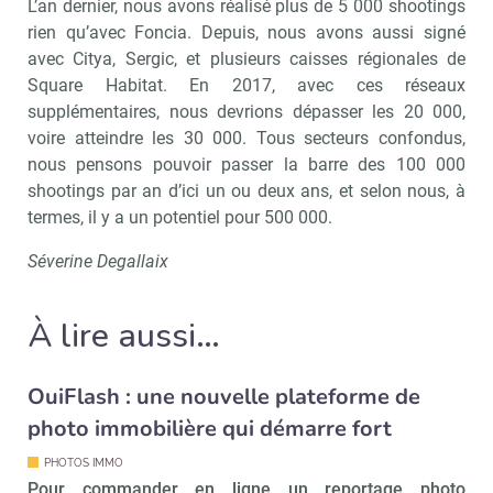
L’an dernier, nous avons réalisé plus de 5 000 shootings
rien qu’avec Foncia. Depuis, nous avons aussi signé
avec Citya, Sergic, et plusieurs caisses régionales de
Square Habitat. En 2017, avec ces réseaux
supplémentaires, nous devrions dépasser les 20 000,
voire atteindre les 30 000. Tous secteurs confondus,
Recevoir Immo Matin
Abonnez-v
nous pensons pouvoir passer la barre des 100 000
shootings par an d’ici un ou deux ans, et selon nous, à
termes, il y a un potentiel pour 500 000.
Valider
Séverine Degallaix
À lire aussi…
Non merci, je reçois déjà
Je déciderai plus
!
tard
OuiFlash : une nouvelle plateforme de
photo immobilière qui démarre fort
PHOTOS IMMO
Pour commander en ligne un reportage photo