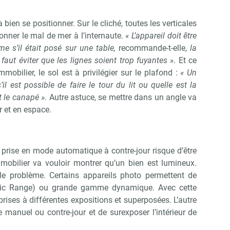
bien se positionner. Sur le cliché, toutes les verticales
onner le mal de mer à l’internaute.
« L’appareil doit être
Abonnez-vous à notre newslette
r Immo Matin
e s’il était posé sur une table,
recommande-t-elle,
la
 faut éviter que les lignes soient trop fuyantes »
. Et ce
mmobilier, le sol est à privilégier sur le plafond :
« Un
l est possible de faire le tour du lit ou quelle est la
Non merci, je reçois déjà !
Je déciderai plus tard
t le canapé ».
Autre astuce, se mettre dans un angle va
 et en espace.
o prise en mode automatique à contre-jour risque d’être
mmobilier va vouloir montrer qu’un bien est lumineux.
le problème. Certains appareils photo permettent de
ic Range) ou grande gamme dynamique. Avec cette
rises à différentes expositions et superposées. L’autre
 manuel ou contre-jour et de surexposer l’intérieur de