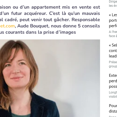
Dirig
aison ou d’un appartement mis en vente est
les é
d’un futur acquéreur. C’est là qu’un mauvais
« Le
al cadré, peut venir tout gâcher. Responsable
port
et.com
, Aude Bouquet, nous donne 5 conseils
perf
plus courants dans la prise d’images
A l’h
face à
« Se
cont
lead
Prése
group
Exte
perd
poss
Longt
visibi
Pour
dist