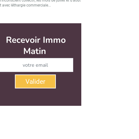
’inconscient collectif, les mois de juillet et d’août
t avec léthargie commerciale...