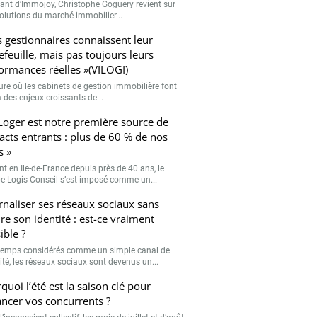
eant d’Immojoy, Christophe Goguery revient sur
volutions du marché immobilier...
s gestionnaires connaissent leur
efeuille, mais pas toujours leurs
ormances réelles »(VILOGI)
eure où les cabinets de gestion immobilière font
 des enjeux croissants de...
Loger est notre première source de
acts entrants : plus de 60 % de nos
s »
nt en Ile-de-France depuis près de 40 ans, le
e Logis Conseil s’est imposé comme un...
rnaliser ses réseaux sociaux sans
re son identité : est-ce vraiment
ible ?
emps considérés comme un simple canal de
lité, les réseaux sociaux sont devenus un...
quoi l’été est la saison clé pour
ancer vos concurrents ?