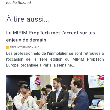
Elodie Buzaud
Recevoir Immo Matin
Abonnez-v
À lire aussi…
Valider
Le MIPIM PropTech met l’accent sur les
enjeux de demain
Non merci, je reçois déjà
Je déciderai plus
SITES INTERNATIONAUX
!
tard
Les professionnels de l’immobilier se sont retrouvés à
l’occasion de la 1ère édition du MIPIM PropTech
Europe, organisée à Paris la semaine…