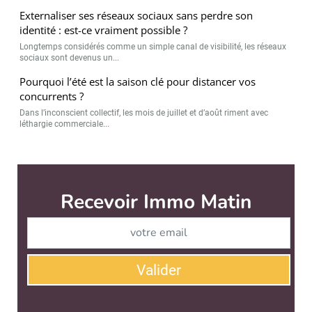
Externaliser ses réseaux sociaux sans perdre son
identité : est-ce vraiment possible ?
Longtemps considérés comme un simple canal de visibilité, les réseaux
sociaux sont devenus un...
Pourquoi l’été est la saison clé pour distancer vos
concurrents ?
Dans l’inconscient collectif, les mois de juillet et d’août riment avec
léthargie commerciale...
Immo Matin est édité par
News Tank Cities
CONTACT
SERVICE COMMERCIAL