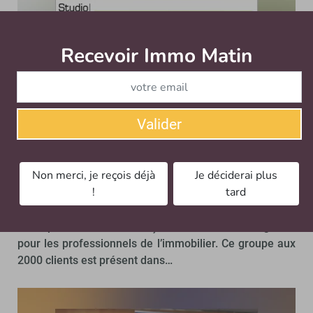
Recevoir Immo Matin
Abonnez-v
Valider
4 min 30 avec Jacques Bigand, président
Non merci, je reçois déjà
Je déciderai plus
de Gercop
!
tard
LOGICIELS DE TRANSACTION / VIDÉO
Gercop est le leader français de l’édition de logiciels
pour les professionnels de l’immobilier. Ce groupe aux
2000 clients est présent dans…