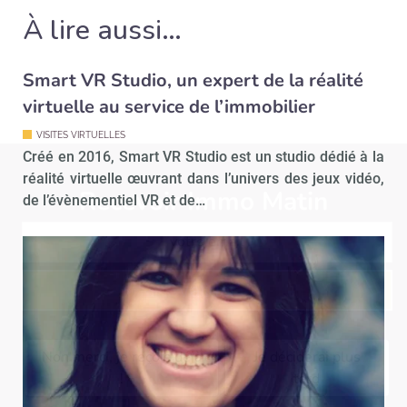
À lire aussi…
Smart VR Studio, un expert de la réalité
virtuelle au service de l’immobilier
VISITES VIRTUELLES
Créé en 2016, Smart VR Studio est un studio dédié à la
réalité virtuelle œuvrant dans l’univers des jeux vidéo,
Recevoir Immo Matin
Abonnez-v
de l’évènementiel VR et de…
Valider
Non merci, je reçois déjà
Je déciderai plus
!
tard