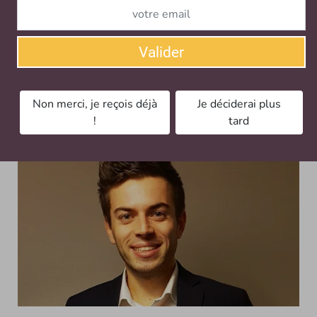
Start up Immo : Visitou mise sur la réalité
virtuelle simplifiée
Valider
VISITES VIRTUELLES
Dans un marché de la réalité virtuelle en pleine
Non merci, je reçois déjà
Je déciderai plus
expansion, les deux ingénieurs grenoblois à l’origine de
!
tard
l’application mobile Visitou ont…