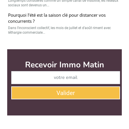
Longtemps considérés comme un simple canal de visibilité, les réseaux
sociaux sont devenus un...
Pourquoi l’été est la saison clé pour distancer vos
concurrents ?
Dans l’inconscient collectif, les mois de juillet et d’août riment avec
léthargie commerciale...
Immo Matin est édité par
News Tank Cities
CONTACT
SERVICE COMMERCIAL
QUI SOMMES-NOUS ?
NEWSLETTERS