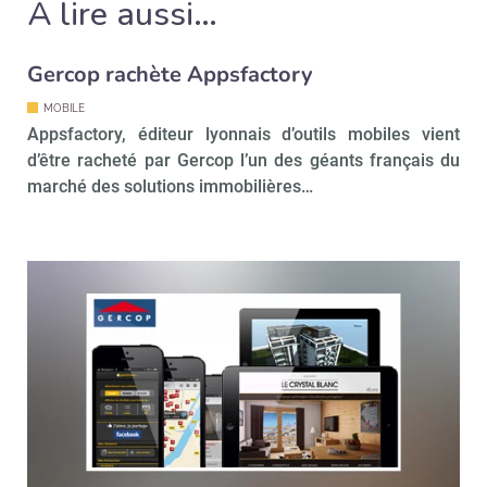
À lire aussi…
Gercop rachète Appsfactory
Valider
MOBILE
Appsfactory, éditeur lyonnais d’outils mobiles vient
d’être racheté par Gercop l’un des géants français du
Non merci, je reçois déjà
Je déciderai plus
marché des solutions immobilières…
!
tard