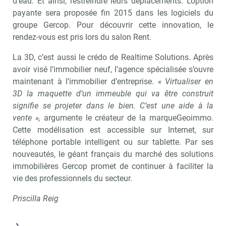
d’eau. Et ainsi, restreindre leurs déplacements. L’option
payante sera proposée fin 2015 dans les logiciels du
groupe Gercop. Pour découvrir cette innovation, le
rendez-vous est pris lors du salon Rent.
La 3D, c’est aussi le crédo de Realtime Solutions. Après
avoir visé l’immobilier neuf, l’agence spécialisée s’ouvre
maintenant à l’immobilier d’entreprise.
« Virtualiser en
3D la maquette d’un immeuble qui va être construit
signifie se projeter dans le bien. C’est une aide à la
vente »,
argumente le créateur de la marqueGeoimmo.
Cette modélisation est accessible sur Internet, sur
téléphone portable intelligent ou sur tablette. Par ses
nouveautés, le géant français du marché des solutions
immobilières Gercop promet de continuer à faciliter la
vie des professionnels du secteur.
Priscilla Reig
Recevoir Immo Matin
Abonnez-v