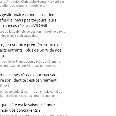
eant d’Immojoy, Christophe Goguery revient sur
volutions du marché immobilier...
s gestionnaires connaissent leur
efeuille, mais pas toujours leurs
ormances réelles »(VILOGI)
eure où les cabinets de gestion immobilière font
 des enjeux croissants de...
Loger est notre première source de
acts entrants : plus de 60 % de nos
s »
nt en Ile-de-France depuis près de 40 ans, le
e Logis Conseil s’est imposé comme un...
rnaliser ses réseaux sociaux sans
re son identité : est-ce vraiment
ible ?
emps considérés comme un simple canal de
lité, les réseaux sociaux sont devenus un...
quoi l’été est la saison clé pour
ancer vos concurrents ?