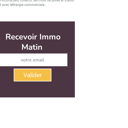
’inconscient collectif, les mois de juillet et d’août
t avec léthargie commerciale...