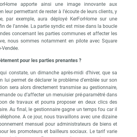
rForHome apporte ainsi une image innovante aux
 leur permettant de rester à l’écoute de leurs clients, y
Abonnez-vous à notre newslette
r Immo Matin
ade, par exemple, aura déployé KerForHome sur une
in de l’année. La partie syndic est mise dans la boucle
andes concernant les parties communes et affecter les
ative, nous sommes notamment en pilote avec Square
Non merci, je reçois déjà !
Je déciderai plus tard
e-Vendée.
ètement pour les parties prenantes ?
 qui constate, un dimanche après-midi d’hiver, que sa
ion lui permet de déclarer le problème d’emblée sur son
ation sera alors directement transmise au gestionnaire,
demande ou d’affecter un menuisier pré-paramétré dans
un bon de travaux et pourra proposer en deux clics des
re. Au final, le gestionnaire gagne un temps fou car il
éléphone. A ce jour, nous travaillons avec une dizaine
bonnement mensuel pour administrateurs de biens et
our les promoteurs et bailleurs sociaux. Le tarif varie