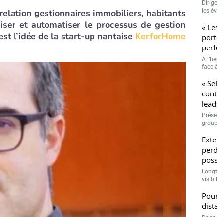
Dirig
relation gestionnaires immobiliers, habitants
les é
liser et automatiser le processus de gestion
« Le
est l’idée de la start-up nantaise
KerforHome
port
perf
A l’h
face à
« Se
cont
lead
Prése
group
Exte
perd
poss
Longt
visibi
Pour
dist