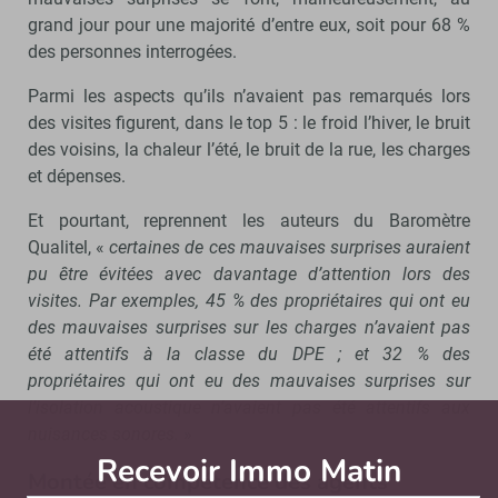
grand jour pour une majorité d’entre eux, soit pour 68 %
des personnes interrogées.
Parmi les aspects qu’ils n’avaient pas remarqués lors
des visites figurent, dans le top 5 : le froid l’hiver, le bruit
des voisins, la chaleur l’été, le bruit de la rue, les charges
et dépenses.
Et pourtant, reprennent les auteurs du Baromètre
Qualitel, «
certaines de ces mauvaises surprises auraient
pu être évitées avec davantage d’attention lors des
visites. Par exemples, 45 % des propriétaires qui ont eu
des mauvaises surprises sur les charges n’avaient pas
été attentifs à la classe du DPE ; et 32 % des
propriétaires qui ont eu des mauvaises surprises sur
l’isolation acoustique n’avaient pas été attentifs aux
nuisances sonores.
»
Recevoir Immo Matin
Abonnez-v
Montée en compétence des agents