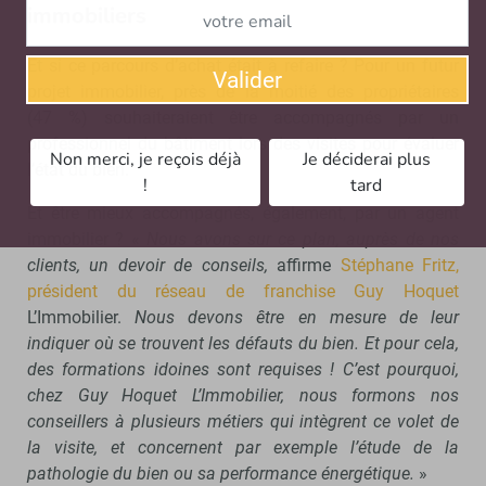
immobiliers
Et si ce parcours d’achat était à refaire ? Pour un futur
Valider
projet immobilier, près de la moitié des propriétaires
(47 %) souhaiteraient être accompagnés par un
professionnel du bâtiment lors des visites pour évaluer
Non merci, je reçois déjà
Je déciderai plus
l’état du bien.
!
tard
Et être mieux accompagnés, également, par un agent
immobilier ? «
Nous avons sur ce plan, auprès de nos
clients, un devoir de conseils,
affirme
Stéphane Fritz,
président du réseau de franchise Guy Hoquet
L’Immobilier.
Nous devons être en mesure de leur
indiquer où se trouvent les défauts du bien. Et pour cela,
des formations idoines sont requises ! C’est pourquoi,
chez Guy Hoquet L’Immobilier, nous formons nos
conseillers à plusieurs métiers qui intègrent ce volet de
la visite, et concernent par exemple l’étude de la
pathologie du bien ou sa performance énergétique.
»