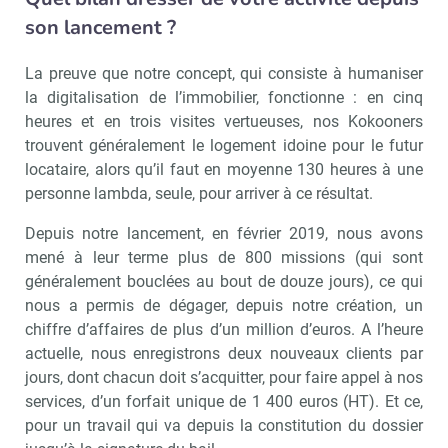
son lancement ?
La preuve que notre concept, qui consiste à humaniser
la digitalisation de l’immobilier, fonctionne : en cinq
heures et en trois visites vertueuses, nos Kokooners
trouvent généralement le logement idoine pour le futur
locataire, alors qu’il faut en moyenne 130 heures à une
personne lambda, seule, pour arriver à ce résultat.
Depuis notre lancement, en février 2019, nous avons
Recevoir Immo Matin
Abonnez-v
mené à leur terme plus de 800 missions (qui sont
généralement bouclées au bout de douze jours), ce qui
nous a permis de dégager, depuis notre création, un
chiffre d’affaires de plus d’un million d’euros. A l’heure
Valider
actuelle, nous enregistrons deux nouveaux clients par
jours, dont chacun doit s’acquitter, pour faire appel à nos
services, d’un forfait unique de 1 400 euros (HT). Et ce,
Non merci, je reçois déjà
Je déciderai plus
pour un travail qui va depuis la constitution du dossier
!
tard