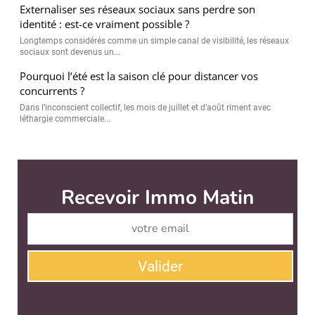
Externaliser ses réseaux sociaux sans perdre son
identité : est-ce vraiment possible ?
Longtemps considérés comme un simple canal de visibilité, les réseaux
sociaux sont devenus un...
Pourquoi l’été est la saison clé pour distancer vos
concurrents ?
Dans l’inconscient collectif, les mois de juillet et d’août riment avec
léthargie commerciale...
Immo Matin est édité par
News Tank Cities
CONTACT
SERVICE COMMERCIAL