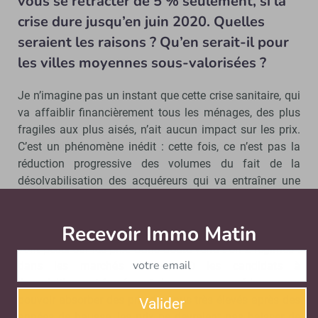
vous se rétracter de 5 % seulement, si la
crise dure jusqu’en juin 2020. Quelles
seraient les raisons ? Qu’en serait-il pour
les villes moyennes sous-valorisées ?
Je n’imagine pas un instant que cette crise sanitaire, qui
va affaiblir financièrement tous les ménages, des plus
fragiles aux plus aisés, n’ait aucun impact sur les prix.
C’est un phénomène inédit : cette fois, ce n’est pas la
réduction progressive des volumes du fait de la
désolvabilisation des acquéreurs qui va entraîner une
baisse des valeurs. Le marché aura été interrompu par
décision administrative, mais cette même décision aura
Recevoir Immo Matin
Abonnez-v
entraîné des difficultés lourdes pour les ménages, qui
vont peser sur les prix. Sans doute verra-t-on 2 régimes :
dans les marchés tendus, où les candidats à
l’acquisition ont forcément des revenus supérieurs pour
pouvoir absorber des prix devenus très élevés après des
Valider
années de hausse, les prix ne devraient pas baisser de