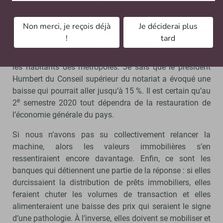
plus de 5 % en sortie immédiate de crise.
Non merci, je reçois déjà
Je déciderai plus
Sur les territoires à moindre attractivité, une baisse
!
tard
double risque d’intervenir, parce que les populations qui
y vivent auront été plus touchées en valeur relative que
les habitants des métropoles. Je sais que le président
Humbert du Conseil supérieur du notariat a évoqué une
baisse qui pourrait aller jusqu’à 15 %. Il est certain qu’au
e
2
semestre 2020 tout dépendra de la restauration de
l’économie générale du pays.
Si nous n’avons pas su collectivement relancer la
machine, alors les valeurs immobilières s’en
ressentiraient encore davantage. Enfin, ce sont les
banques qui détiennent une partie de la réponse : si elles
durcissaient la distribution de prêts immobiliers, elles
feraient chuter les volumes de transaction et elles
alimenteraient une baisse des prix qui seraient le signe
d’une pathologie. À l’inverse, elles doivent se mobiliser et