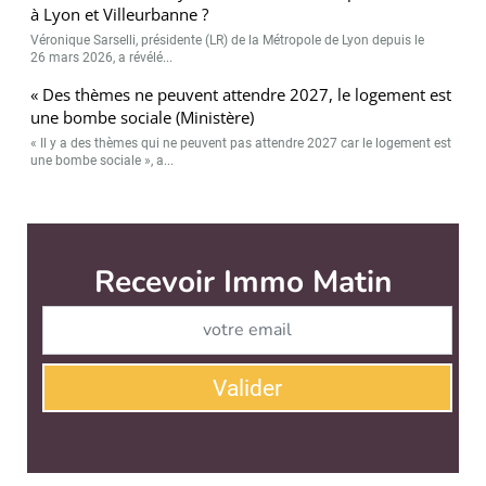
à Lyon et Villeurbanne ?
Véronique Sarselli, présidente (LR) de la Métropole de Lyon depuis le
26 mars 2026, a révélé...
« Des thèmes ne peuvent attendre 2027, le logement est
une bombe sociale (Ministère)
« Il y a des thèmes qui ne peuvent pas attendre 2027 car le logement est
une bombe sociale », a...
Recevoir Immo Matin
Abonnez-v
Valider