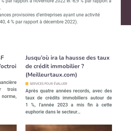
% par rapport à novembre 2022 et -6,9 % par rapport à
.
ances provisoires d’entreprises ayant une activité
+40, 4 % par rapport à décembre 2022).
SF
Jusqu’où ira la hausse des taux
’octroi
de crédit immobilier ?
(Meilleurtaux.com)
nancière
SERVICES POUR ÉVALUER
r trois
Après quatre années records, avec des
 norme,
taux de crédits immobiliers autour de
1 %, l’année 2023 a mis fin à cette
euphorie dans le secteur…