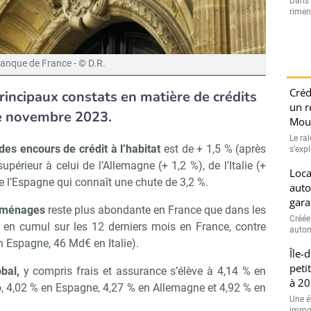
Dans l
rimen
anque de France - © D.R.
Créd
incipaux constats en matière de crédits
un r
de novembre 2023.
Moui
Le ra
es encours de crédit à l’habitat
est de + 1,5 % (après
s’exp
périeur à celui de l’Allemagne (+ 1,2 %), de l’Italie (+
Loca
de l’Espagne qui connaît une chute de 3,2 %.
auto
gara
ux ménages
reste plus abondante en France que dans les
Créée
en cumul sur les 12 derniers mois en France, contre
auton
Espagne, 46 Md€ en Italie).
Île-
peti
bal,
y compris frais et assurance s’élève à 4,14 % en
à 20
, 4,02 % en Espagne, 4,27 % en Allemagne et 4,92 % en
Une é
immobi