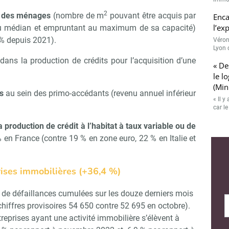
2
r des ménages
(nombre de m
pouvant être acquis par
Enca
Abonnez-vous à notre newslette
r Immo Matin
l’ex
u médian et empruntant au maximum de sa capacité)
 % depuis 2021).
Véron
Lyon 
dans la production de crédits pour l’acquisition d’une
« De
Non merci, je reçois déjà !
Je déciderai plus tard
le l
(Min
s
au sein des primo-accédants (revenu annuel inférieur
« Il 
car l
a production de crédit à l’habitat à taux variable ou de
 en France (contre 19 % en zone euro, 22 % en Italie et
rises immobilières (+36,4 %)
 de défaillances cumulées sur les douze derniers mois
iffres provisoires 54 650 contre 52 695 en octobre).
treprises ayant une activité immobilière s’élèvent à