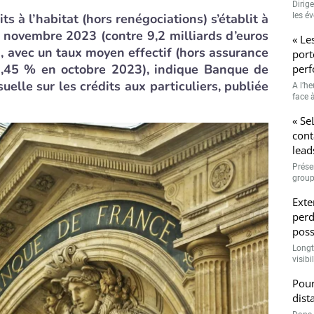
Dirig
ts à l’habitat (hors renégociations) s’établit à
les é
in novembre 2023 (contre 9,2 milliards d’euros
« Le
 avec un taux moyen effectif (hors assurance
port
 3,45 % en octobre 2023), indique Banque de
perf
lle sur les crédits aux particuliers, publiée
A l’h
face à
« Se
cont
lead
Prése
group
Exte
perd
poss
Longt
visibi
Pour
dist