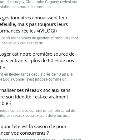
eant d’Immojoy, Christophe Goguery revient sur
volutions du marché immobilier...
s gestionnaires connaissent leur
efeuille, mais pas toujours leurs
ormances réelles »(VILOGI)
eure où les cabinets de gestion immobilière font
 des enjeux croissants de...
Loger est notre première source de
acts entrants : plus de 60 % de nos
s »
nt en Ile-de-France depuis près de 40 ans, le
e Logis Conseil s’est imposé comme un...
rnaliser ses réseaux sociaux sans
re son identité : est-ce vraiment
ible ?
emps considérés comme un simple canal de
lité, les réseaux sociaux sont devenus un...
quoi l’été est la saison clé pour
ancer vos concurrents ?