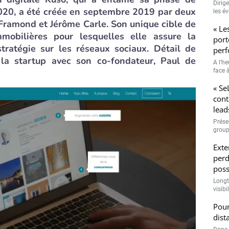
Dirig
020, a été créée en septembre 2019 par deux
les é
e Framond et Jérôme Carle. Son unique cible de
« Le
mmobilières pour lesquelles elle assure la
port
tratégie sur les réseaux sociaux. Détail de
perf
e la startup avec son co-fondateur, Paul de
A l’h
face à
« Se
cont
lead
Prése
group
Exte
perd
poss
Longt
visibi
Pour
dist