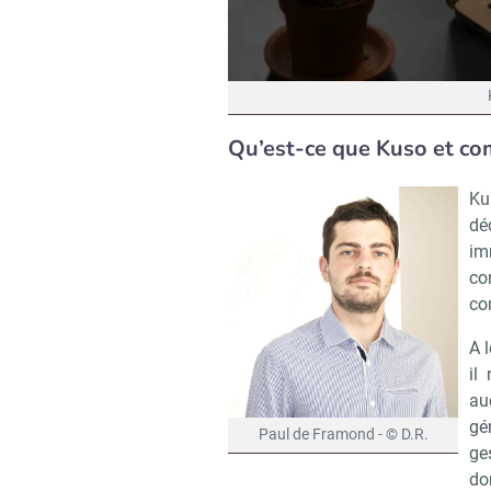
Qu’est-ce que Kuso et com
Ku
dé
im
co
co
A l
il
au
gé
Paul de Framond - © D.R.
ge
do