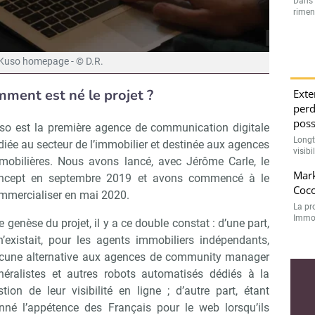
Dans l
rimen
Kuso homepage - © D.R.
ment est né le projet ?
Exte
perd
poss
so est la première agence de communication digitale
Longt
diée au secteur de l’immobilier et destinée aux agences
visibi
mobilières. Nous avons lancé, avec Jérôme Carle, le
Mark
ncept en septembre 2019 et avons commencé à le
Coc
mmercialiser en mai 2020.
La pr
Immo, 
e genèse du projet, il y a ce double constat : d’une part,
 n’existait, pour les agents immobiliers indépendants,
cune alternative aux agences de community manager
néralistes et autres robots automatisés dédiés à la
stion de leur visibilité en ligne ; d’autre part, étant
nné l’appétence des Français pour le web lorsqu’ils