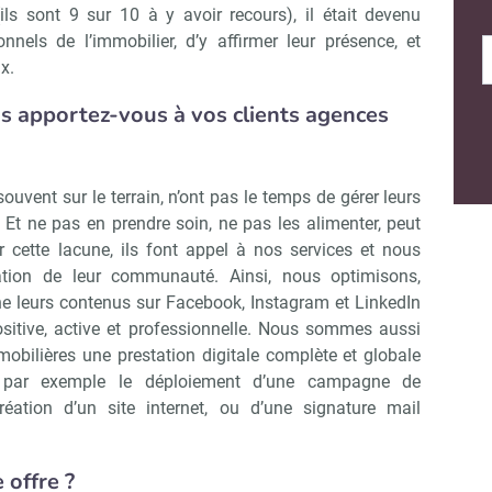
ils sont 9 sur 10 à y avoir recours), il était devenu
nnels de l’immobilier, d’y affirmer leur présence, et
x.
s apportez-vous à vos clients agences
ouvent sur le terrain, n’ont pas le temps de gérer leurs
Et ne pas en prendre soin, ne pas les alimenter, peut
 cette lacune, ils font appel à nos services et nous
ation de leur communauté. Ainsi, nous optimisons,
ne leurs contenus sur Facebook, Instagram et LinkedIn
Abonnez-vous à notre newslette
r Immo Matin
sitive, active et professionnelle. Nous sommes aussi
obilières une prestation digitale complète et globale
, par exemple le déploiement d’une campagne de
éation d’un site internet, ou d’une signature mail
Non merci, je reçois déjà !
Je déciderai plus tard
 offre ?