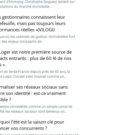
eant d’Immojoy, Christophe Goguery revient sur
volutions du marché immobilier...
s gestionnaires connaissent leur
efeuille, mais pas toujours leurs
ormances réelles »(VILOGI)
eure où les cabinets de gestion immobilière font
 des enjeux croissants de...
Loger est notre première source de
acts entrants : plus de 60 % de nos
s »
nt en Ile-de-France depuis près de 40 ans, le
e Logis Conseil s’est imposé comme un...
rnaliser ses réseaux sociaux sans
re son identité : est-ce vraiment
ible ?
emps considérés comme un simple canal de
lité, les réseaux sociaux sont devenus un...
quoi l’été est la saison clé pour
ancer vos concurrents ?