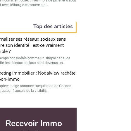
’inconscient collectif, les mois de juillet et d’août
t avec léthargie commerciale...
Top des articles
rnaliser ses réseaux sociaux sans
re son identité : est-ce vraiment
ible ?
emps considérés comme un simple canal de
lité, les réseaux sociaux sont devenus un...
eting immobilier : Nodalview rachète
oon-Immo
optech belge annonce l’acquisition de Cocoon-
acteur français de la visibilit...