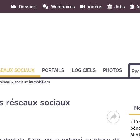
Dossiers
Webinaires
Vidéos
Jobs
A
SEAUX SOCIAUX
PORTAILS
LOGICIELS
PHOTOS
 réseaux sociaux immobiliers
s réseaux sociaux
N
« L’
béné
Aler
 digitale Kuso, qui a entamé sa phase de