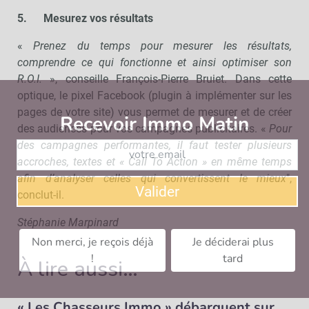
5.
Mesurez vos résultats
«
Prenez du temps pour mesurer les résultats,
comprendre ce qui fonctionne et ainsi optimiser son
R.O.I.
», conseille François-Pierre Bruiet. Dans cette
optique, le pixel Facebook (plugin à implémenter sur les
pages de votre site) vous permet de mesurer et de créer
Recevoir Immo Matin
Abonnez-v
des audiences pour vos campagnes publicitaires. «
Pour
des campagnes performantes, il faut tester plusieurs
accroches, textes et « Call To Action » en même temps
afin d’analyser celles qui convertissent le mieux
",
Valider
conclut-il.
Stéphanie Marpinard
Non merci, je reçois déjà
Je déciderai plus
!
tard
À lire aussi…
« Les Chasseurs Immo » débarquent sur