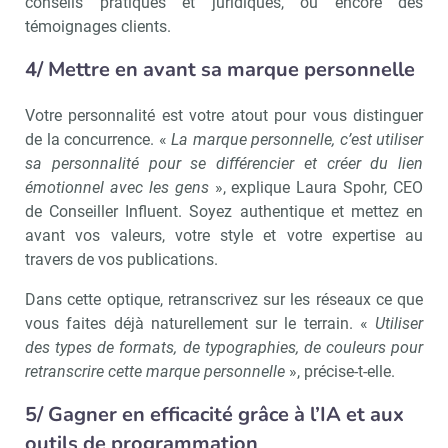
conseils pratiques et juridiques, ou encore des
témoignages clients.
4/ Mettre en avant sa marque personnelle
Votre personnalité est votre atout pour vous distinguer
de la concurrence. «
La marque personnelle, c’est utiliser
sa personnalité pour se différencier et créer du lien
Recevoir Immo Matin
Abonnez-v
émotionnel avec les gens
», explique Laura Spohr, CEO
de Conseiller Influent. Soyez authentique et mettez en
avant vos valeurs, votre style et votre expertise au
travers de vos publications.
Valider
Dans cette optique, retranscrivez sur les réseaux ce que
vous faites déjà naturellement sur le terrain. «
Utiliser
des types de formats, de typographies, de couleurs pour
Non merci, je reçois déjà
Je déciderai plus
retranscrire cette marque personnelle
», précise-t-elle.
!
tard
5/ Gagner en efficacité grâce à l’IA et aux
outils de programmation