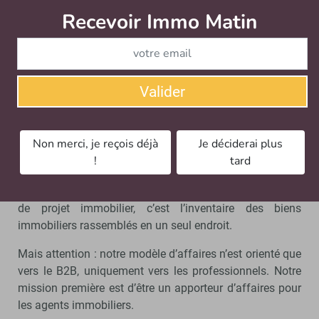
immobilière, il doit rassembler tout le stock des biens
Recevoir Immo Matin
Abonnez-v
immobiliers disponibles, y compris ceux à la main des
particuliers, qui sont présents en très petite proportion
sur notre portail.
Valider
Notre modèle d’affaires n’est
orienté que vers le professionnel
Non merci, je reçois déjà
Je déciderai plus
Pour nous, il est inconcevable de penser qu’à l’avenir il
!
tard
n’y ait pas, sur un seul site, réunies les annonces des
professionnels et des particuliers. Ce que veut le porteur
de projet immobilier, c’est l’inventaire des biens
immobiliers rassemblés en un seul endroit.
Mais attention : notre modèle d’affaires n’est orienté que
vers le B2B, uniquement vers les professionnels. Notre
mission première est d’être un apporteur d’affaires pour
les agents immobiliers.