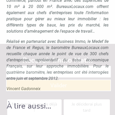
commerce, partout en France avec des superficies de
10 m² à 20 000 m². BureauxLocaux.com offrent
également aux chefs d’entreprises toute l’information
pratique pour gérer au mieux leur immobilier : les
différents types de baux, les prix du marché, les
solutions d’aménagement de l’espace de travail…
Réalisé en partenariat avec Business Immo, le Medef Ile
de France et Regus, le baromètre BureauxLocaux.com
recueille chaque année le point de vue de 300 chefs
Recevoir Immo Matin
Abonnez-v
d’entreprises, représentatif du tissu économique
Français, sur leur approche immobilière. Pour le
quatrième baromètre, les entreprises ont été interrogées
entre juin et septembre 2012.
Valider
Vincent Gadonneix
À lire aussi…
Non merci, je reçois déjà
Je déciderai plus
!
tard