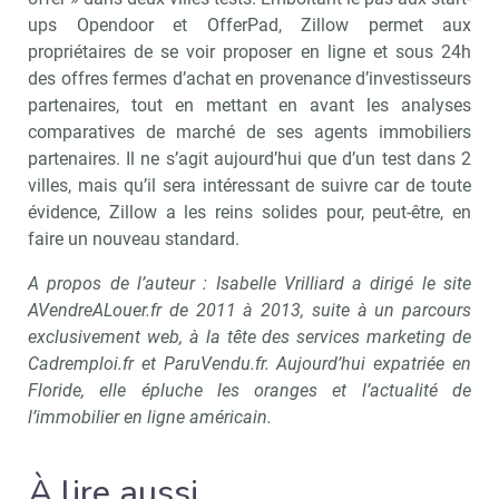
ups Opendoor et OfferPad, Zillow permet aux
propriétaires de se voir proposer en ligne et sous 24h
des offres fermes d’achat en provenance d’investisseurs
partenaires, tout en mettant en avant les analyses
comparatives de marché de ses agents immobiliers
partenaires. Il ne s’agit aujourd’hui que d’un test dans 2
villes, mais qu’il sera intéressant de suivre car de toute
évidence, Zillow a les reins solides pour, peut-être, en
Recevoir Immo Matin
Abonnez-v
faire un nouveau standard.
A propos de l’auteur : Isabelle Vrilliard a dirigé le site
AVendreALouer.fr de 2011 à 2013, suite à un parcours
Valider
exclusivement web, à la tête des services marketing de
Cadremploi.fr et ParuVendu.fr. Aujourd’hui expatriée en
Floride, elle épluche les oranges et l’actualité de
l’immobilier en ligne américain.
Non merci, je reçois déjà
Je déciderai plus
!
tard
À lire aussi…