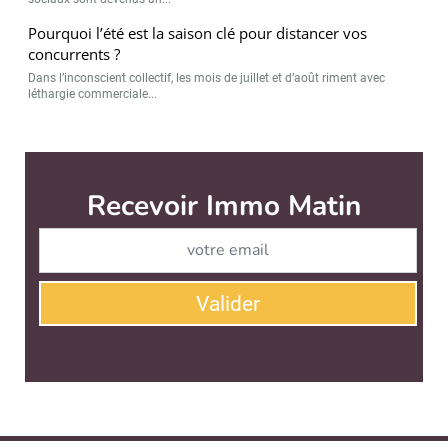
Pourquoi l’été est la saison clé pour distancer vos
concurrents ?
Dans l’inconscient collectif, les mois de juillet et d’août riment avec
léthargie commerciale...
Immo Matin est édité par
News Tank Cities
CONTACT
SERVICE COMMERCIAL
QUI SOMMES-NOUS ?
NEWSLETTERS