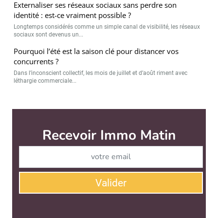
Externaliser ses réseaux sociaux sans perdre son
identité : est-ce vraiment possible ?
Longtemps considérés comme un simple canal de visibilité, les réseaux
sociaux sont devenus un...
Pourquoi l’été est la saison clé pour distancer vos
concurrents ?
Dans l’inconscient collectif, les mois de juillet et d’août riment avec
léthargie commerciale...
Immo Matin est édité par
News Tank Cities
CONTACT
SERVICE COMMERCIAL