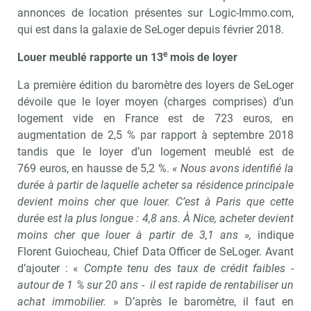
annonces de location présentes sur Logic-Immo.com,
qui est dans la galaxie de SeLoger depuis février 2018.
e
Louer meublé rapporte un 13
mois de loyer
La première édition du baromètre des loyers de SeLoger
dévoile que le loyer moyen (charges comprises) d’un
logement vide en France est de 723 euros, en
augmentation de 2,5 % par rapport à septembre 2018
tandis que le loyer d’un logement meublé est de
Recevoir Immo Matin
Abonnez-v
769 euros, en hausse de 5,2 %.
« Nous avons identifié la
durée à partir de laquelle acheter sa résidence principale
devient moins cher que louer. C’est à Paris que cette
durée est la plus longue : 4,8 ans. À Nice, acheter devient
Valider
moins cher que louer à partir de 3,1 ans »,
indique
Florent Guiocheau, Chief Data Officer de SeLoger. Avant
d’ajouter : «
Compte tenu des taux de crédit faibles -
autour de 1 % sur 20 ans - il est rapide de rentabiliser un
Non merci, je reçois déjà
Je déciderai plus
achat immobilier.
» D’après le baromètre, il faut en
!
tard