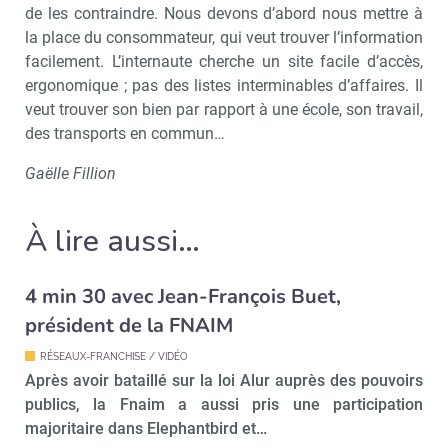
de les contraindre. Nous devons d’abord nous mettre à
la place du consommateur, qui veut trouver l’information
Non merci, je reçois déjà
Je déciderai plus
facilement. L’internaute cherche un site facile d’accès,
!
tard
ergonomique ; pas des listes interminables d’affaires. Il
veut trouver son bien par rapport à une école, son travail,
des transports en commun…
Gaëlle Fillion
À lire aussi…
4 min 30 avec Jean-François Buet,
président de la FNAIM
RÉSEAUX-FRANCHISE / VIDÉO
Après avoir bataillé sur la loi Alur auprès des pouvoirs
publics, la Fnaim a aussi pris une participation
majoritaire dans Elephantbird et…