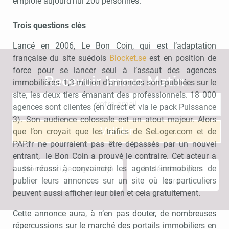
emploie aujourd’hui 200 personnes.
Trois questions clés
Lancé en 2006, Le Bon Coin, qui est l’adaptation
française du site suédois
Blocket.se
est en position de
force pour se lancer seul à l’assaut des agences
Recevoir Immo Matin
Abonnez-v
immobilières. 1,3 million d’annonces sont publiées sur le
site, les deux tiers émanant des professionnels. 18 000
agences sont clientes (en direct et via le pack Puissance
3). Son audience colossale est un atout majeur. Alors
Valider
que l’on croyait que les trafics de SeLoger.com et de
PAP.fr ne pourraient pas être dépassés par un nouvel
entrant, le Bon Coin a prouvé le contraire. Cet acteur a
Non merci, je reçois déjà
Je déciderai plus
aussi réussi à convaincre les agents immobiliers de
!
tard
publier leurs annonces sur un site où les particuliers
peuvent aussi afficher leur bien et cela gratuitement.
Cette annonce aura, à n’en pas douter, de nombreuses
répercussions sur le marché des portails immobiliers en