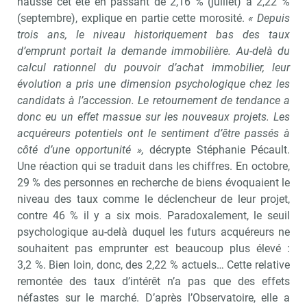
hausse cet été en passant de 2,16 % (juillet) à 2,22 %
(septembre), explique en partie cette morosité.
« Depuis
trois ans, le niveau historiquement bas des taux
d’emprunt portait la demande immobilière. Au-delà du
calcul rationnel du pouvoir d’achat immobilier, leur
évolution a pris une dimension psychologique chez les
candidats à l’accession. Le retournement de tendance a
donc eu un effet massue sur les nouveaux projets. Les
acquéreurs potentiels ont le sentiment d’être passés à
côté d’une opportunité »,
décrypte Stéphanie Pécault.
Une réaction qui se traduit dans les chiffres. En octobre,
29 % des personnes en recherche de biens évoquaient le
niveau des taux comme le déclencheur de leur projet,
contre 46 % il y a six mois. Paradoxalement, le seuil
psychologique au-delà duquel les futurs acquéreurs ne
souhaitent pas emprunter est beaucoup plus élevé :
3,2 %. Bien loin, donc, des 2,22 % actuels… Cette relative
remontée des taux d’intérêt n’a pas que des effets
néfastes sur le marché. D’après l’Observatoire, elle a