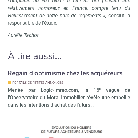
complétée de ces biens à rénover qui peuvent être
relativement nombreux en France, compte tenu du
vieillissement de notre parc de logements »,
conclut la
Recevoir Immo Matin
Abonnez-v
responsable de l’étude.
Aurélie Tachot
Valider
À lire aussi…
Regain d’optimisme chez les acquéreurs
Non merci, je reçois déjà
Je déciderai plus
!
tard
PORTAILS DE PETITES ANNONCES
e
Menée par Logic-Immo.com, la 15
vague de
l’Observatoire du Moral Immobilier révèle une embellie
dans les intentions d’achat des futurs…