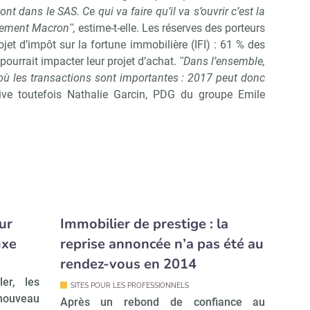
nt dans le SAS. Ce qui va faire qu’il va s’ouvrir c’est la
rnement Macronʺ,
estime-t-elle. Les réserves des porteurs
ojet d’impôt sur la fortune immobilière (IFI) : 61 % des
ourrait impacter leur projet d’achat.
ʺDans l’ensemble,
où les transactions sont importantes : 2017 peut donc
tive toutefois Nathalie Garcin, PDG du groupe Emile
ur
Immobilier de prestige : la
uxe
reprise annoncée n’a pas été au
rendez-vous en 2014
er, les
SITES POUR LES PROFESSIONNELS
nouveau
Après un rebond de confiance au