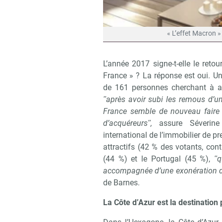
« L’effet Macron »
L’année 2017 signe-t-elle le ret
France » ? La réponse est oui. 
de 161 personnes cherchant à ac
ʺaprès avoir subi les remous d’u
France semble de nouveau faire l’
d’acquéreursʺ,
assure Séverine
international de l’immobilier de pre
attractifs (42 % des votants, con
(44 %) et le Portugal (45 %),
ʺqu
accompagnée d’une exonération d
de Barnes.
La Côte d’Azur est la destination