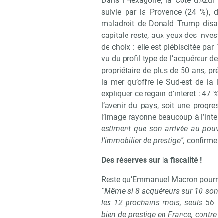
Dans l’Hexagone, la Côte d’Azur 
suivie par la Provence (24 %), d
maladroit de Donald Trump disant
capitale reste, aux yeux des inves
de choix : elle est plébiscitée par
vu du profil type de l’acquéreur 
propriétaire de plus de 50 ans, prép
la mer qu’offre le Sud-est de la 
expliquer ce regain d’intérêt : 47
l’avenir du pays, soit une prog
l’image rayonne beaucoup à l’inte
estiment que son arrivée au pouvo
l’immobilier de prestigeʺ,
confirme
Des réserves sur la fiscalité !
Reste qu’Emmanuel Macron pourrait
ʺMême si 8 acquéreurs sur 10 sont
les 12 prochains mois, seuls 56
bien de prestige en France, contr