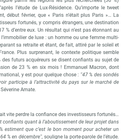
figure parmi les régions les plus recherchées (36 %)
’après l’étude de Lux-Résidence. Qu’importe le tweet
, début février, que « Paris n’était plus Paris »… La
tisseurs fortunés, y compris étrangers, une destination
 17 % d’entre eux. Un résultat qui n’est pas étonnant au
de l’immobilier de luxe : un homme ou une femme multi-
arant sa retraite et étant, de fait, attiré par le soleil et
France. Plus surprenant, le contexte politique semble
 % des futurs acquéreurs se disent confiants au sujet de
ression de 23 % en six mois ! Emmanuel Macron, dont
rnational, y est pour quelque chose :
ʺ47 % des sondés
ir participe à l’attractivité du pays sur le marché de
 Séverine Amate.
 vite perdre la confiance des investisseurs fortunés…
 confiants quant à l’aboutissement de leur projet dans
 % estiment que c’est le bon moment pour acheter un
e 64 % en décembreʺ,
souligne la porte-parole de l’étude.