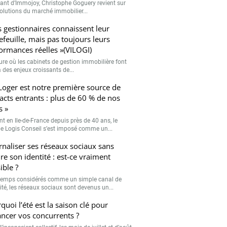
eant d’Immojoy, Christophe Goguery revient sur
volutions du marché immobilier...
s gestionnaires connaissent leur
efeuille, mais pas toujours leurs
ormances réelles »(VILOGI)
eure où les cabinets de gestion immobilière font
 des enjeux croissants de...
Loger est notre première source de
acts entrants : plus de 60 % de nos
s »
nt en Ile-de-France depuis près de 40 ans, le
e Logis Conseil s’est imposé comme un...
rnaliser ses réseaux sociaux sans
re son identité : est-ce vraiment
ible ?
emps considérés comme un simple canal de
lité, les réseaux sociaux sont devenus un...
quoi l’été est la saison clé pour
ancer vos concurrents ?