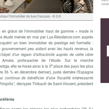
Dans l
rimen
 dope l’immobilier de luxe français - © D.R.
our en grâce de l’immobilier haut de gamme « made in
Une étude menée en mai par Lux-Résidence.com auprès
quérir un bien immobilier de prestige est formelle :
n gouvernement peu aidant avec les hauts revenus, la
objet d’un regain d’attractivité auprès de cette cible
 Amate, porte-parole de l’étude. Sur le marché
e
stige, elle se hisse ainsi à la 3
place des pays les plus
tre 36 % en décembre dernier), juste derrière l’Espagne
i continue de bénéficier d’une fiscalité intéressante
’impôtsʺ,
décrypte Thibault de Saint-Vincent, président
 préférée