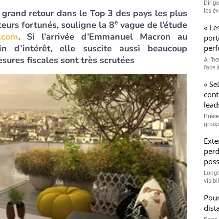
Dirig
n grand retour dans le Top 3 des pays les plus
les é
e
teurs fortunés, souligne la 8
vague de l’étude
« Le
.com
. Si l’arrivée d’Emmanuel Macron au
port
n d’intérêt, elle suscite aussi beaucoup
perf
esures fiscales sont très scrutées
A l’h
face à
« Se
cont
lead
Prése
group
Exte
perd
poss
Longt
visibi
Pour
dist